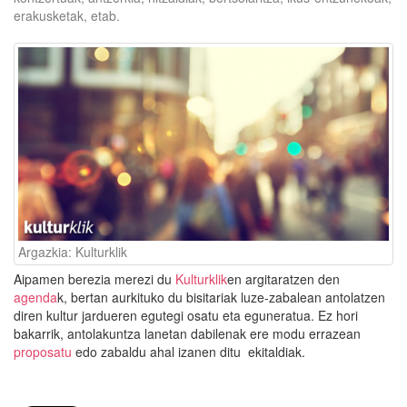
erakusketak, etab.
Argazkia: Kulturklik
Aipamen berezia merezi du
Kulturklik
en argitaratzen den
agenda
k, bertan aurkituko du bisitariak luze-zabalean antolatzen
diren kultur jardueren egutegi osatu eta eguneratua. Ez hori
bakarrik, antolakuntza lanetan dabilenak ere modu errazean
proposatu
edo zabaldu ahal izanen ditu ekitaldiak.