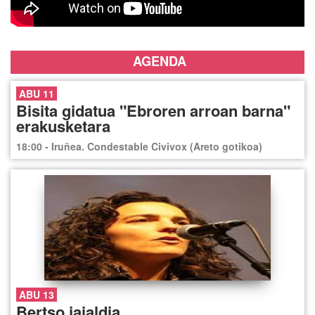
AGENDA
ABU 11
Bisita gidatua "Ebroren arroan barna"
erakusketara
18:00 - Iruñea. Condestable Civivox (Areto gotikoa)
ABU 13
Bertso jaialdia