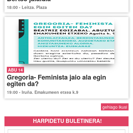
18:00 - Leitza. Plaza
ABU 14
Gregoria- Feminista jaio ala egin
egiten da?
19:00 - Iruña. Emakumeen etxea k.9
gehiago ikusi
HARPIDETU BULETINERA!