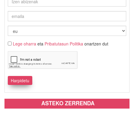
Lege oharra
eta
Pribatutasun Politika
onartzen dut
ASTEKO ZERRENDA