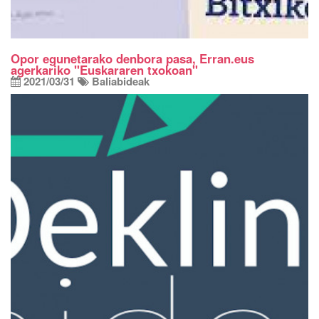
Opor egunetarako denbora pasa, Erran.eus
agerkariko "Euskararen txokoan"
2021/03/31
Baliabideak