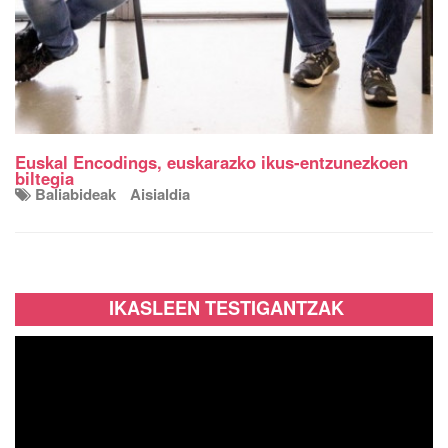
Euskal Encodings, euskarazko ikus-entzunezkoen
biltegia
Baliabideak
Aisialdia
IKASLEEN TESTIGANTZAK