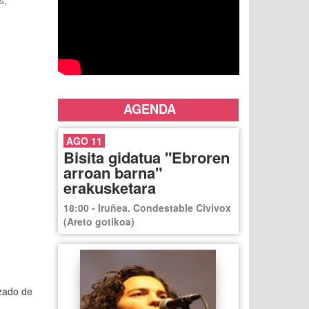
s,
AGENDA
AGO 11
Bisita gidatua "Ebroren
arroan barna"
erakusketara
18:00 - Iruñea. Condestable Civivox
(Areto gotikoa)
izado de