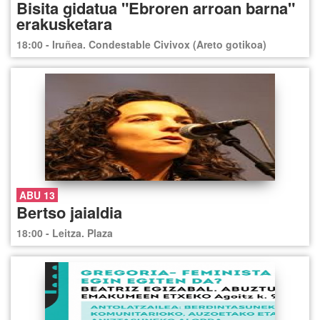
Bisita gidatua "Ebroren arroan barna"
erakusketara
18:00 - Iruñea. Condestable Civivox (Areto gotikoa)
ABU 13
Bertso jaialdia
18:00 - Leitza. Plaza