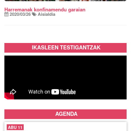
Harremanak konfinamendu garaian
2020/03/26
Aisialdia
IKASLEEN TESTIGANTZAK
AGENDA
ABU 11