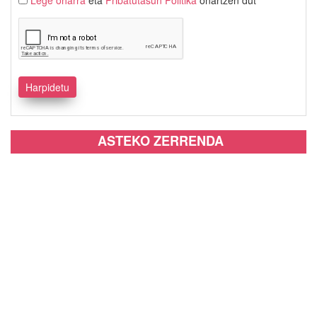
Lege oharra
eta
Pribatutasun Politika
onartzen dut
ASTEKO ZERRENDA