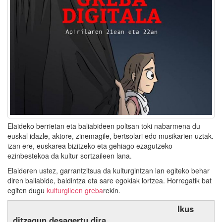
Elaideko berrietan eta baliabideen poltsan toki nabarmena du
euskal idazle, aktore, zinemagile, bertsolari edo musikarien uztak.
izan ere, euskarea bizitzeko eta gehiago ezagutzeko
ezinbestekoa da kultur sortzaileen lana.
Elaideren ustez, garrantzitsua da kulturgintzan lan egiteko behar
diren baliabide, baldintza eta sare egokiak lortzea. Horregatik bat
egiten dugu
kulturgileen greba
rekin.
Ikus
ditzagun desagertu dira.