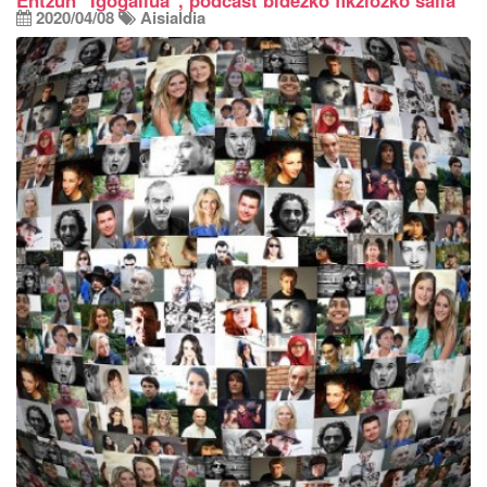
Entzun "Igogailua", podcast bidezko fikziozko saila
2020/04/08
Aisialdia