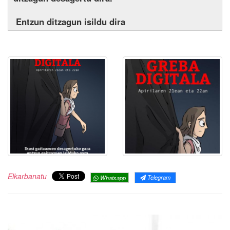
Entzun ditzagun isildu dira
Elkarbanatu
Telegram
Whatsapp