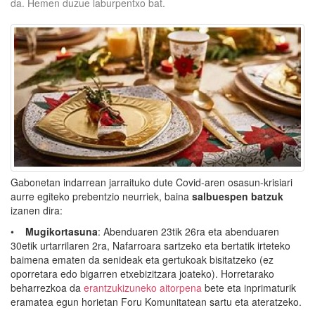
da. Hemen duzue laburpentxo bat.
Gabonetan indarrean jarraituko dute Covid-aren osasun-krisiari
aurre egiteko prebentzio neurriek, baina
salbuespen batzuk
izanen dira:
•
Mugikortasuna
: Abenduaren 23tik 26ra eta abenduaren
30etik urtarrilaren 2ra, Nafarroara sartzeko eta bertatik irteteko
baimena ematen da senideak eta gertukoak bisitatzeko (ez
oporretara edo bigarren etxebizitzara joateko). Horretarako
beharrezkoa da
erantzukizuneko aitorpena
bete eta inprimaturik
eramatea egun horietan Foru Komunitatean sartu eta ateratzeko.