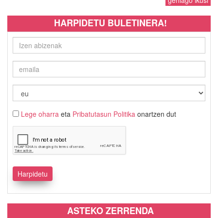
gehiago ikusi
HARPIDETU BULETINERA!
Lege oharra
eta
Pribatutasun Politika
onartzen dut
ASTEKO ZERRENDA