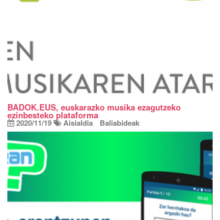
BADOK.EUS, euskarazko musika ezagutzeko
ezinbesteko plataforma
2020/11/19
Aisialdia
Baliabideak