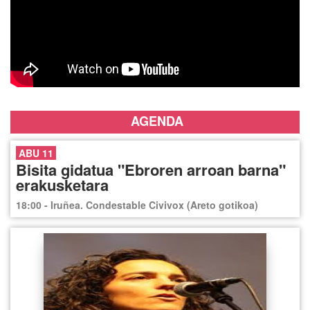
AGENDA
ABU 11
Bisita gidatua "Ebroren arroan barna"
erakusketara
18:00 - Iruñea. Condestable Civivox (Areto gotikoa)