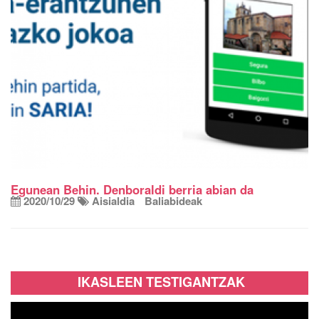
Egunean Behin. Denboraldi berria abian da
2020/10/29
Aisialdia
Baliabideak
IKASLEEN TESTIGANTZAK