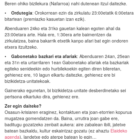
Beren ohiko bizilekura (Nafarroa) nahi dutenean itzul daitezke.
•
Ordutegia
: Orokorrean ezin da zirkulatu 23:00etatik 6:00etara
bitartean (premiazko kasuetan izan ezik).
Abenduaren 24ko eta 31ko gauetan kalean egoten ahal da
23:00etara arte. Hala ere, 1:30era arte baimentzen da
zirkulatzea, baina bakarrik etxetik kanpo afari bat egin ondoren
etxera itzultzeko.
•
Gabonetako bazkari eta afariak
: Abenduaren 24an, 25ean
eta 31n eta urtarrilaren 1ean Gabonetako afariak eta bazkariak
egiteko senideekin edo hurbilekoekin egiten diren bileretan,
gehienez ere, 10 lagun elkartu daitezke, gehienez ere bi
bizikidetza-unitatekoak.
Gainerako egunetan, bi bizikidetza-unitate desberdinetako sei
pertsona elkartuko dira, gehienez ere.
Zer egin daiteke?
Osasun-krisiaren eraginez, kontaktuen eta joan-etorrien kopurua
mugatzea gomendatzen da. Baina, urrutira joan gabe ere,
baditugu gozatzeko zenbait aukera: aire zabalean ibili, jatetxe
batean bazkaldu, kultur eskaintzaz gozatu (ez ahaztu
Elaideko
agenda
), landetxe edo aterpe batean lo egin…