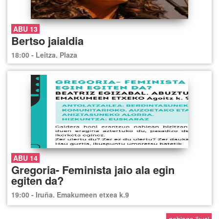
ABU 13
Bertso jaialdia
18:00 - Leitza. Plaza
ABU 14
Gregoria- Feminista jaio ala egin
egiten da?
19:00 - Iruña. Emakumeen etxea k.9