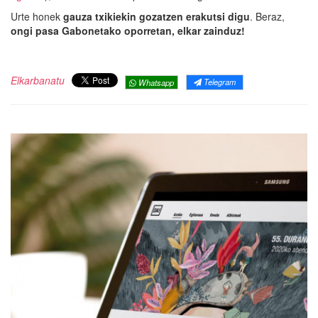
Urte honek
gauza txikiekin gozatzen erakutsi digu
. Beraz,
ongi pasa Gabonetako oporretan, elkar zainduz!
Elkarbanatu
Telegram
Whatsapp