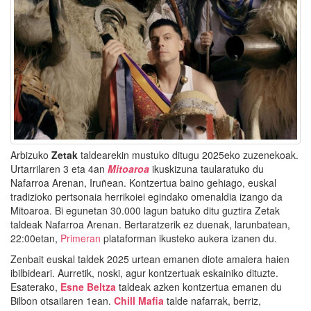
Arbizuko
Zetak
taldearekin mustuko ditugu 2025eko zuzenekoak.
Urtarrilaren 3 eta 4an
Mitoaroa
ikuskizuna taularatuko du
Nafarroa Arenan, Iruñean. Kontzertua baino gehiago, euskal
tradizioko pertsonaia herrikoiei egindako omenaldia izango da
Mitoaroa. Bi egunetan 30.000 lagun batuko ditu guztira Zetak
taldeak Nafarroa Arenan. Bertaratzerik ez duenak, larunbatean,
22:00etan,
Primeran
plataforman ikusteko aukera izanen du.
Zenbait euskal taldek 2025 urtean emanen diote amaiera haien
ibilbideari. Aurretik, noski, agur kontzertuak eskainiko dituzte.
Esaterako,
Esne Beltza
taldeak azken kontzertua emanen du
Bilbon otsailaren 1ean.
Chill Mafia
talde nafarrak, berriz,