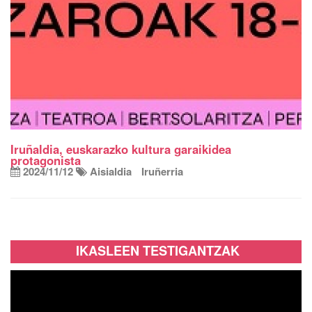
Iruñaldia, euskarazko kultura garaikidea
protagonista
2024/11/12
Aisialdia
Iruñerria
IKASLEEN TESTIGANTZAK