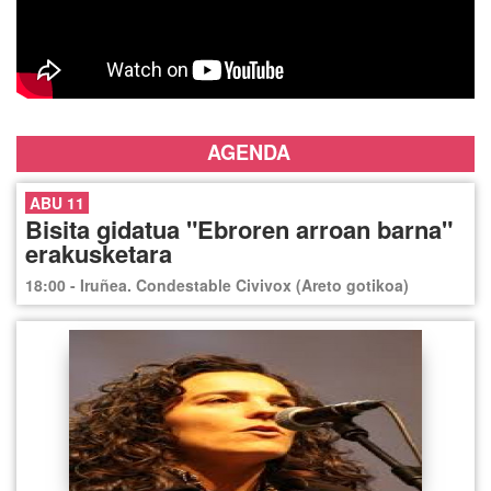
AGENDA
ABU 11
Bisita gidatua "Ebroren arroan barna"
erakusketara
18:00 - Iruñea. Condestable Civivox (Areto gotikoa)