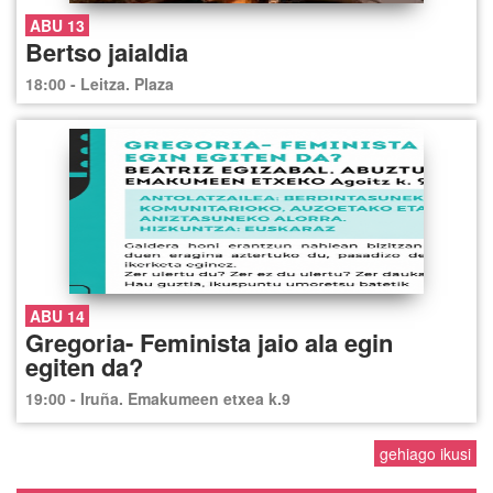
ABU 13
Bertso jaialdia
18:00 - Leitza. Plaza
ABU 14
Gregoria- Feminista jaio ala egin
egiten da?
19:00 - Iruña. Emakumeen etxea k.9
gehiago ikusi