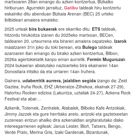
martxoaren 28an emango du azken kontzertua, Bizkaiko
hiriburuan. Agurrekin jarraituz,
Gatibu
taldeak hiru kontzertu
eskainiko ditu abenduan Bizkaia Arenan (BEC) 25 urteko
ibilbideari amaiera emateko.
2025 urteak
bira bukaerak
ere ekarriko ditu.
ETS
taldeak,
hitzordu hirukoitza izanen du 2025eko martxoan, BECen,
taldearen 20. urteurrena eta biraren amaiera ospatzeko.
Izarok
maiatzaren 31n joko du toki berean, eta
Bulego
taldeak
azaroaren 8an emango du birako azken kontzertua, Bilbon,
2026a agertokietatik kanpo eman aurretik.
Fermin Muguruza
k
2024 bukaeran abiatutako nazioarteko bira ekainaren 14an
Donostiara iritsiko da eta urriaren 14an Iruñera.
Gainera,
udaberritik aurrera, jaialdien segida
izango da: Zeid
Gaztea, Iruña Rock, EHZ (Arberatze-Zilhekoa, ekainak 27-29),
Hatortxu Rocken edizioa (Lakuntza, uztailak 24-27), Azkena Rock
Festival eta abar…
Azkenik, Totemek, Zentralek, Atabalek, Bilboko Kafe Antzokiak,
Jimmy Jazzek eta gure herritako areto, antzoki eta gaztetxeetan
zuzenean entzun ahalko dira azkenaldian argitaratutako disko
interesgarrienen egileak: Janus Lester, Bloñ, Tatxers, Bengo,
Verde Prato, Merina Gris, Izaki Gardenak, Bizardunak,