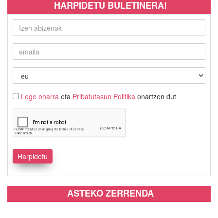
HARPIDETU BULETINERA!
Lege oharra
eta
Pribatutasun Politika
onartzen dut
ASTEKO ZERRENDA