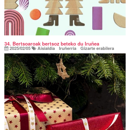
34. Bertsoaroak bertsoz beteko du Iruñea
2025/02/05
Aisialdia
Iruñerria
Gizarte erabilera