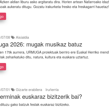
Azken aldian liburu asko argitaratu dira. Horien artean Nafarroako idaz
akoak aukeratu ditugu. Gozatu irakurketa fresko eta freskagarri hauetaz
ago
/07/08
Aisialdia
ga 2026: mugak musikaz batuz
ren 17tik aurrera, URMUGA proiektuak berriro ere Euskal Herriko mend
riak zeharkatuko ditu, natura, kultura eta euskara uztartuz.
ago
/07/01
Gizarte erabilera
Iruñerria
erminak euskaraz bizitzerik bai?
ituzu gako batzuk festak euskaraz bizitzeko.