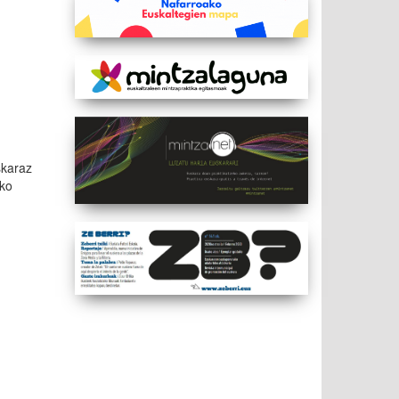
skaraz
eko