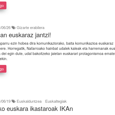
ago
/06/26
Gizarte erabilera
tan euskaraz jantzi!
sparru ezin hobea dira komunikaziorako, baita komunikazioa euskaraz
 ere. Horregatik, Nafarroako hainbat udalek kaleak eta harremanak eu
a dei egin dute, udal bakoitzeko jaietan euskarari protagonismoa emat
ekin.
ago
/06/19
Euskalduntzea
Euskaltegiak
o euskara ikastaroak IKAn