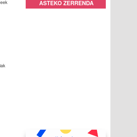
ASTEKO ZERRENDA
leek
!
iak