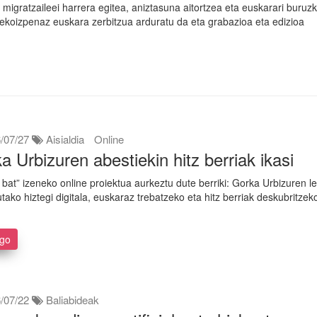
 migratzaileei harrera egitea, aniztasuna aitortzea eta euskarari buruz
 ekoizpenaz euskara zerbitzua arduratu da eta grabazioa eta edizioa
/07/27
Aisialdia
Online
a Urbizuren abestiekin hitz berriak ikasi
i bat” izeneko online proiektua aurkeztu dute berriki: Gorka Urbizuren l
tutako hiztegi digitala, euskaraz trebatzeko eta hitz berriak deskubritzek
ago
/07/22
Baliabideak