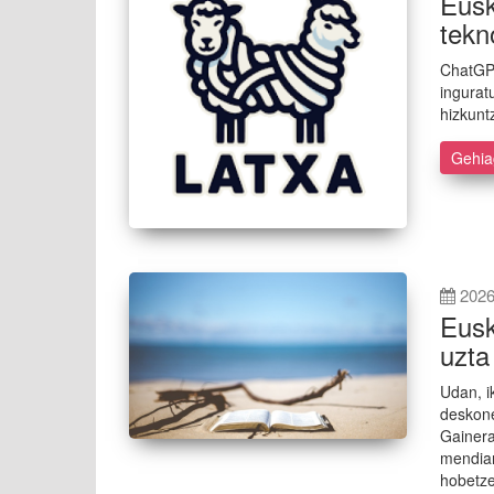
Eusk
tekn
ChatGPT,
ingurat
hizkunt
Gehi
2026
Eusk
uzta
Udan, i
deskone
Gainera
mendian
hobetze