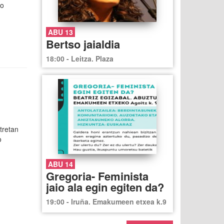
ko
ABU 13
Bertso jaialdia
18:00 - Leitza. Plaza
etretan
o
ABU 14
Gregoria- Feminista
jaio ala egin egiten da?
19:00 - Iruña. Emakumeen etxea k.9