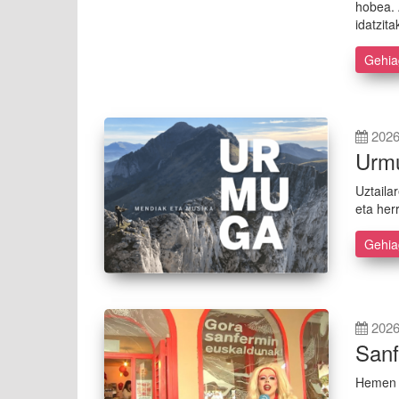
hobea. 
idatzit
Gehi
2026
Urmu
Uztaila
eta her
Gehi
2026
Sanf
Hemen d