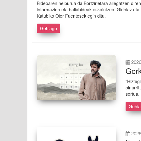
Bideoaren helburua da Bortzirietara ailegatzen diren
informazioa eta baliabideak eskaintzea. Gidoiaz eta
Katubiko Oier Fuentesek egin ditu.
Gehiago
2026
Gork
“Hizteg
oinarri
sortua.
Gehi
2026