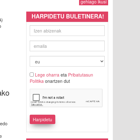
gehiago ikusi
HARPIDETU BULETINERA!
A)
o
Lege oharra
eta
Pribatutasun
Politika
onartzen dut
ako
 edo
re