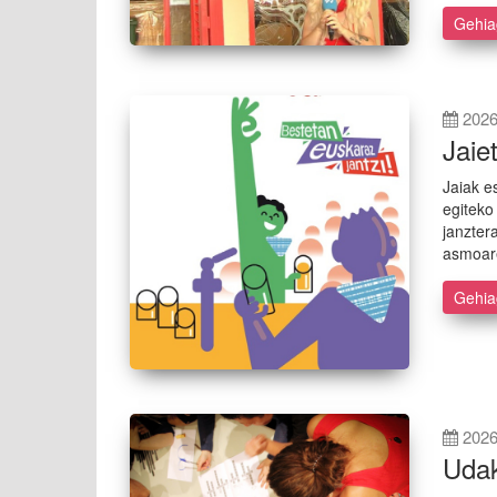
Gehi
2026
Jaie
Jaiak e
egiteko
janzter
asmoar
Gehi
2026
Udak