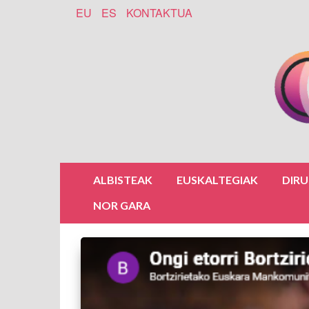
EU
ES
KONTAKTUA
ALBISTEAK
EUSKALTEGIAK
DIR
NOR GARA