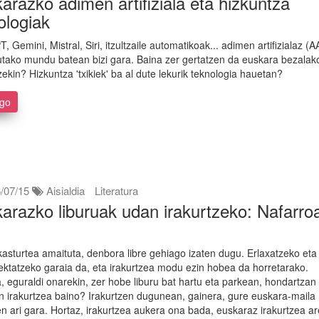
arazko adimen artifiziala eta hizkuntza
ologiak
 Gemini, Mistral, Siri, itzultzaile automatikoak... adimen artifizialaz (A
utako mundu batean bizi gara. Baina zer gertatzen da euskara bezalak
zekin? Hizkuntza 'txikiek' ba al dute lekurik teknologia hauetan?
ago
/07/15
Aisialdia
Literatura
arazko liburuak udan irakurtzeko: Nafarro
kasturtea amaituta, denbora libre gehiago izaten dugu. Erlaxatzeko eta
ktatzeko garaia da, eta irakurtzea modu ezin hobea da horretarako.
, eguraldi onarekin, zer hobe liburu bat hartu eta parkean, hondartzan
 irakurtzea baino? Irakurtzen dugunean, gainera, gure euskara-maila
n ari gara. Hortaz, irakurtzea aukera ona bada, euskaraz irakurtzea a