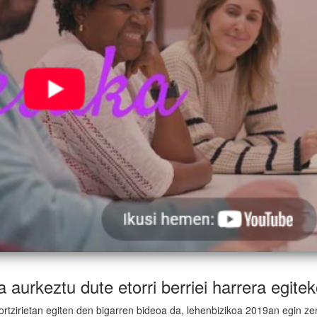
a aurkeztu dute etorri berriei harrera egite
ortzirietan egiten den bigarren bideoa da, lehenbizikoa 2019an egin ze