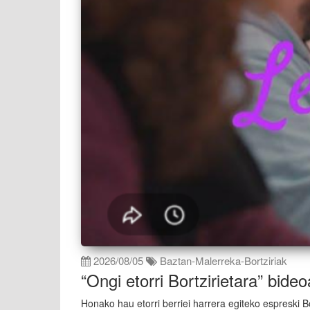
2026/08/05
Baztan-Malerreka-Bortziriak
“Ongi etorri Bortzirietara” bideo
Honako hau etorri berriei harrera egiteko espreski B