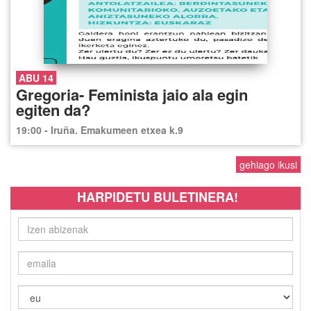
ABU 14
Gregoria- Feminista jaio ala egin
egiten da?
19:00 - Iruña. Emakumeen etxea k.9
gehiago ikusi
HARPIDETU BULETINERA!