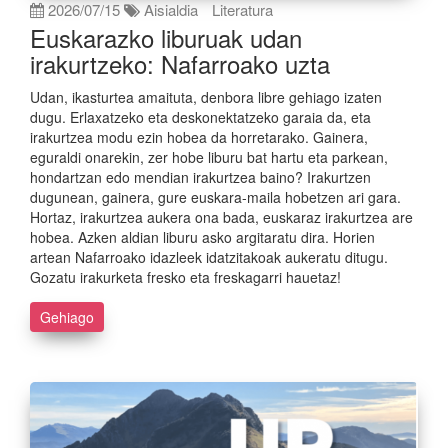
2026/07/15
Aisialdia
Literatura
Euskarazko liburuak udan
irakurtzeko: Nafarroako uzta
Udan, ikasturtea amaituta, denbora libre gehiago izaten
dugu. Erlaxatzeko eta deskonektatzeko garaia da, eta
irakurtzea modu ezin hobea da horretarako. Gainera,
eguraldi onarekin, zer hobe liburu bat hartu eta parkean,
hondartzan edo mendian irakurtzea baino? Irakurtzen
dugunean, gainera, gure euskara-maila hobetzen ari gara.
Hortaz, irakurtzea aukera ona bada, euskaraz irakurtzea are
hobea. Azken aldian liburu asko argitaratu dira. Horien
artean Nafarroako idazleek idatzitakoak aukeratu ditugu.
Gozatu irakurketa fresko eta freskagarri hauetaz!
Gehiago