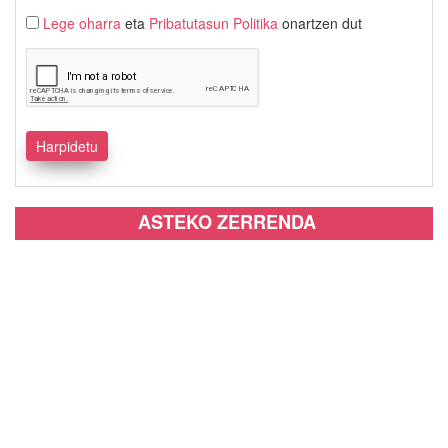
Lege oharra
eta
Pribatutasun Politika
onartzen dut
ASTEKO ZERRENDA