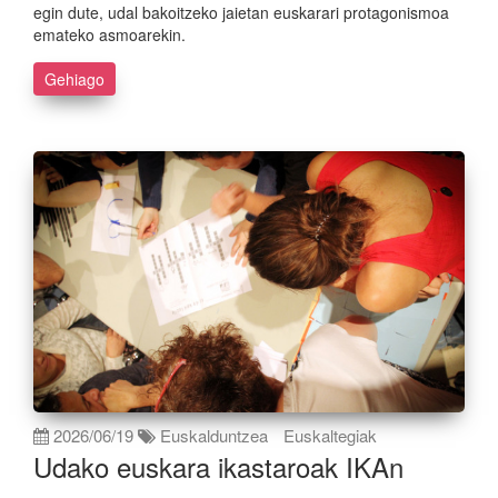
egin dute, udal bakoitzeko jaietan euskarari protagonismoa
emateko asmoarekin.
Gehiago
2026/06/19
Euskalduntzea
Euskaltegiak
Udako euskara ikastaroak IKAn