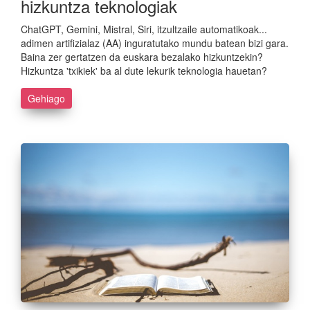
hizkuntza teknologiak
ChatGPT, Gemini, Mistral, Siri, itzultzaile automatikoak...
adimen artifizialaz (AA) inguratutako mundu batean bizi gara.
Baina zer gertatzen da euskara bezalako hizkuntzekin?
Hizkuntza 'txikiek' ba al dute lekurik teknologia hauetan?
Gehiago