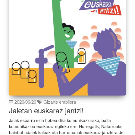
2026/06/26
Gizarte erabilera
Jaietan euskaraz jantzi!
Jaiak esparru ezin hobea dira komunikaziorako, baita
komunikazioa euskaraz egiteko ere. Horregatik, Nafarroako
hainbat udalek kaleak eta harremanak euskaraz janztera dei