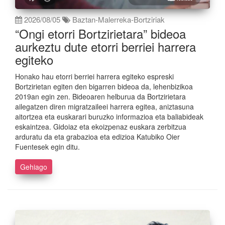
2026/08/05
Baztan-Malerreka-Bortziriak
“Ongi etorri Bortzirietara” bideoa
aurkeztu dute etorri berriei harrera
egiteko
Honako hau etorri berriei harrera egiteko espreski
Bortzirietan egiten den bigarren bideoa da, lehenbizikoa
2019an egin zen. Bideoaren helburua da Bortzirietara
ailegatzen diren migratzaileei harrera egitea, aniztasuna
aitortzea eta euskarari buruzko informazioa eta baliabideak
eskaintzea. Gidoiaz eta ekoizpenaz euskara zerbitzua
arduratu da eta grabazioa eta edizioa Katubiko Oier
Fuentesek egin ditu.
Gehiago