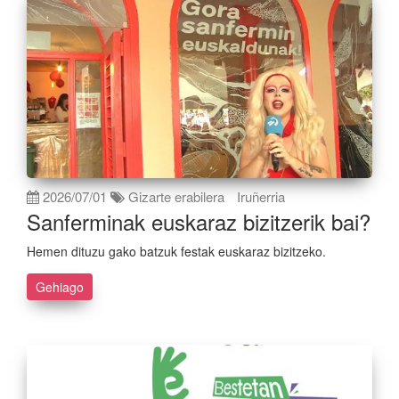
2026/07/01
Gizarte erabilera
Iruñerria
Sanferminak euskaraz bizitzerik bai?
Hemen dituzu gako batzuk festak euskaraz bizitzeko.
Gehiago