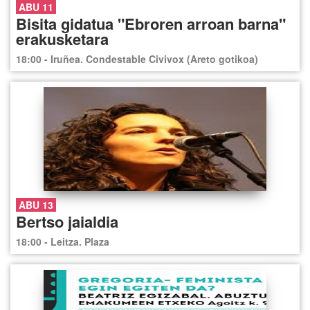
ABU 11
Bisita gidatua "Ebroren arroan barna"
erakusketara
18:00 - Iruñea. Condestable Civivox (Areto gotikoa)
ABU 13
Bertso jaialdia
18:00 - Leitza. Plaza