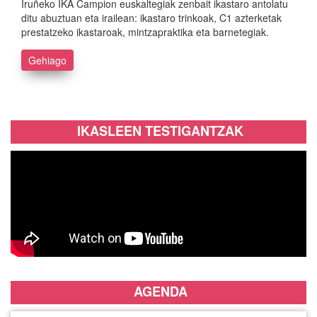
Iruñeko IKA Campion euskaltegiak zenbait ikastaro antolatu
ditu abuztuan eta irailean: ikastaro trinkoak, C1 azterketak
prestatzeko ikastaroak, mintzapraktika eta barnetegiak.
Gehiago
IKASLEEN TESTIGANTZAK
AGENDA