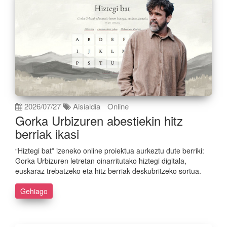
2026/07/27
Aisialdia
Online
Gorka Urbizuren abestiekin hitz
berriak ikasi
“Hiztegi bat” izeneko online proiektua aurkeztu dute berriki:
Gorka Urbizuren letretan oinarritutako hiztegi digitala,
euskaraz trebatzeko eta hitz berriak deskubritzeko sortua.
Gehiago