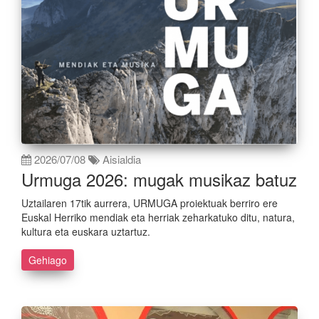
2026/07/08
Aisialdia
Urmuga 2026: mugak musikaz batuz
Uztailaren 17tik aurrera, URMUGA proiektuak berriro ere
Euskal Herriko mendiak eta herriak zeharkatuko ditu, natura,
kultura eta euskara uztartuz.
Gehiago