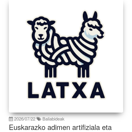
2026/07/22
Baliabideak
Euskarazko adimen artifiziala eta