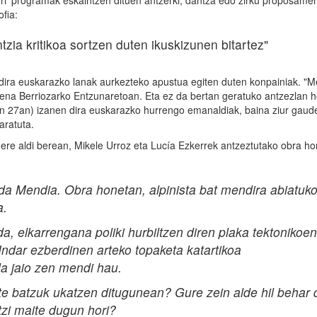
rri' programak eskaintzen dituen antzerki, dantza edo zirku proposame
ofia:
zia kritikoa sortzen duten ikuskizunen bitartez"
badira euskarazko lanak aurkezteko apustua egiten duten konpainiak. "M
dena Berriozarko Entzunaretoan. Eta ez da bertan geratuko antzezlan 
aren 27an) izanen dira euskarazko hurrengo emanaldiak, baina ziur gaud
aratuta.
ere aldi berean, Mikele Urroz eta Lucía Ezkerrek antzeztutako obra ho
da Mendia. Obra honetan, alpinista bat mendira abiatuk
a.
a, elkarrengana poliki hurbiltzen diren plaka tektonikoen
 Indar ezberdinen arteko topaketa katartikoa
a jaio zen mendi hau.
rte batzuk ukatzen ditugunean? Gure zein alde hil behar 
tzi maite dugun hori?