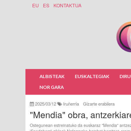
EU
ES
KONTAKTUA
ALBISTEAK
EUSKALTEGIAK
DIR
NOR GARA
2025/03/12
Iruñerria
Gizarte erabilera
"Mendia" obra, antzerkia
Ostegunean estreinatuko da euskaraz "Mendia" antzezl