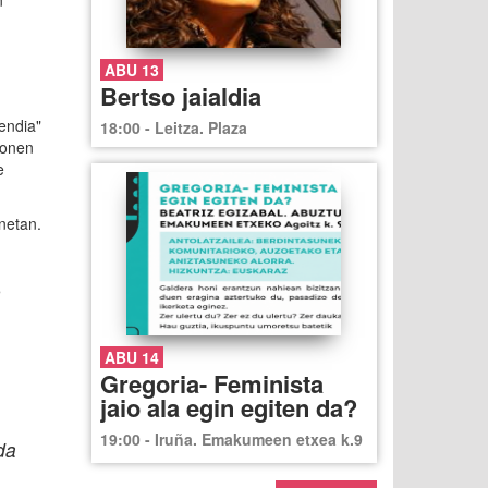
n
ABU 13
Bertso jaialdia
endia"
18:00 - Leitza. Plaza
honen
e
netan.
o
ABU 14
Gregoria- Feminista
jaio ala egin egiten da?
19:00 - Iruña. Emakumeen etxea k.9
da