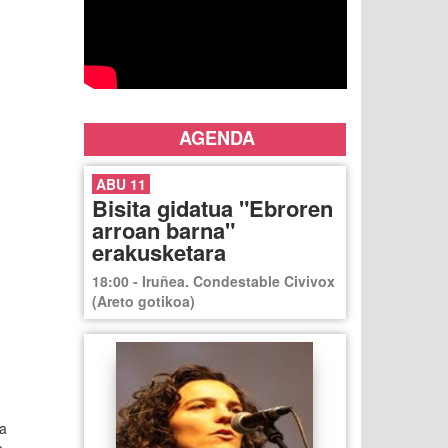
AGENDA
ABU 11
Bisita gidatua "Ebroren
arroan barna"
erakusketara
18:00 - Iruñea. Condestable Civivox
(Areto gotikoa)
a