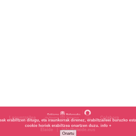
Laguntzailea
Colabora
k erabiltzen ditugu, eta iraunkorrak direnez, erabiltzaileei buruzko est
cookie horiek erabiltzea onartzen duzu.
info +
Elaide | info@elaide.eus