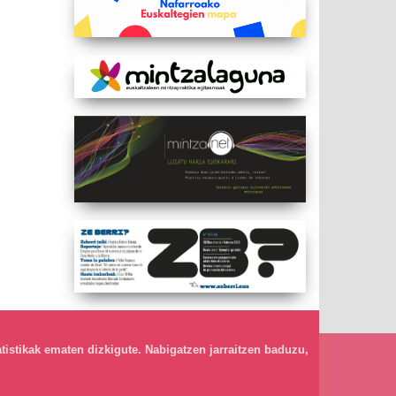
atistikak ematen dizkigute. Nabigatzen jarraitzen baduzu,