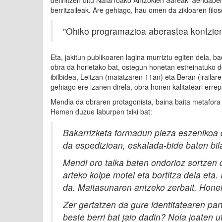
definitzen ditu Nafarroako Antzokien Sareak 'Sendabe
berritzaileak. Are gehiago, hau omen da zikloaren filos
"Ohiko programazioa aberastea kontzient
Eta, jakitun publikoaren lagina murriztu egiten dela, 
obra da horietako bat, ostegun honetan estreinatuko 
ibilbidea, Leitzan (maiatzaren 11an) eta Beran (irail
gehiago ere izanen direla, obra honen kalitateari errep
Mendia da obraren protagonista, baina baita metafora 
Hemen duzue laburpen txiki bat:
Bakarrizketa formadun pieza eszenikoa 
da espedizioan, eskalada-bide baten bil
Mendi oro talka baten ondorioz sortzen d
arteko kolpe motel eta bortitza dela eta.
da. Maitasunaren antzeko zerbait. Honel
Zer gertatzen da gure identitatearen pa
beste berri bat jaio dadin? Nola joaten u