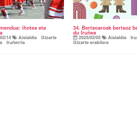
imendua: ihotea eta
34. Bertsoaroak bertsoz b
a
du Iruñea
02/14
Aisialdia
Gizarte
2025/02/05
Aisialdia
Iru
ra
Iruñerria
Gizarte erabilera