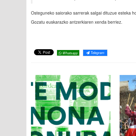
Osteguneko saiorako sarrerak salgai dituzue esteka 
Gozatu euskarazko antzerkiaren xenda berriez.
Telegram
Whatsapp