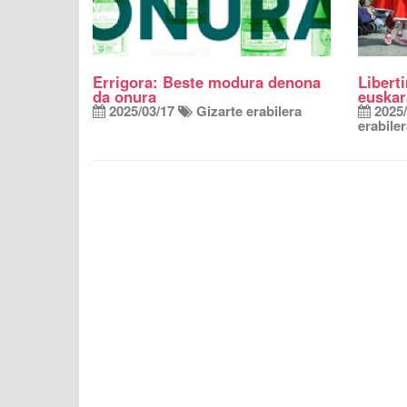
Errigora: Beste modura denona
Libert
da onura
euskar
2025/03/17
Gizarte erabilera
2025/
erabile