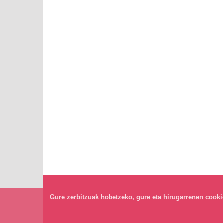
Gure zerbitzuak hobetzeko, gure eta hirugarrenen cookiea