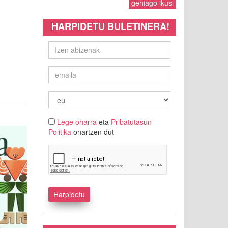
gehiago ikusi
HARPIDETU BULETINERA!
Lege oharra
eta
Pribatutasun
Politika
onartzen dut