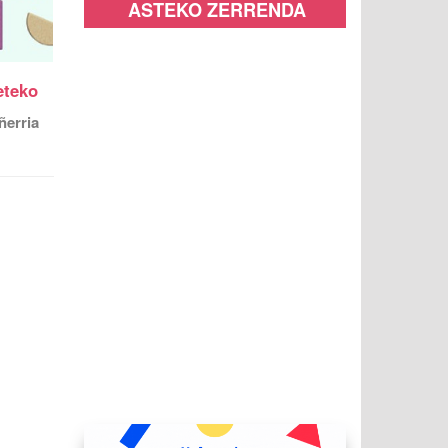
ASTEKO ZERRENDA
eteko
ñerria