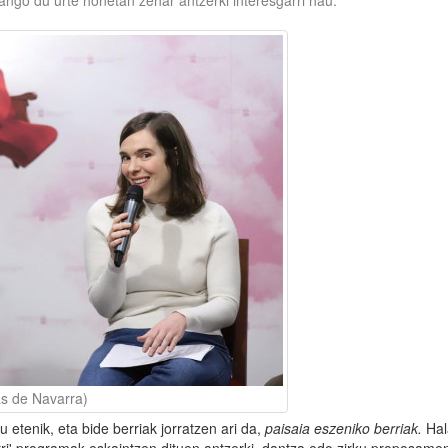
ango du urte honetan zehar antzerki interesgarri hau.
as de Navarra)
 etenik, eta bide berriak jorratzen ari da,
paisaia eszeniko berriak.
Hal