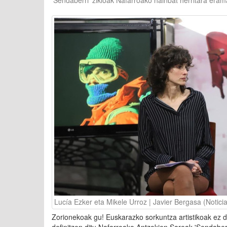
'Sendaberri' zikloak Nafarroako hainbat herritara eram
Lucía Ezker eta Mikele Urroz | Javier Bergasa (Notici
Zorionekoak gu! Euskarazko sorkuntza artistikoak ez du