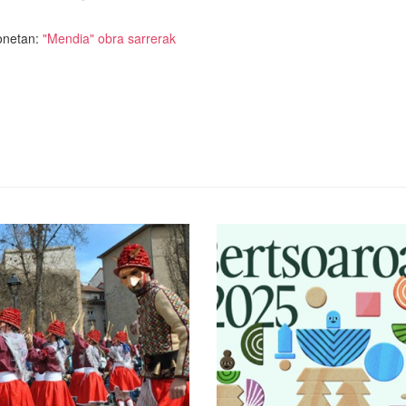
honetan:
"Mendia" obra sarrerak