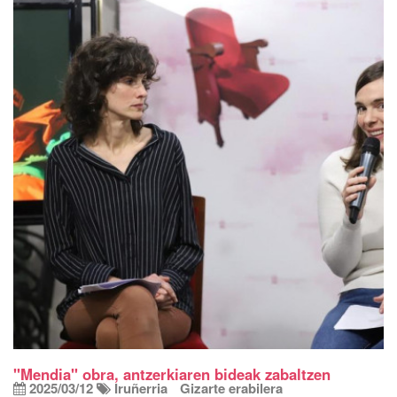
"Mendia" obra, antzerkiaren bideak zabaltzen
2025/03/12
Iruñerria
Gizarte erabilera