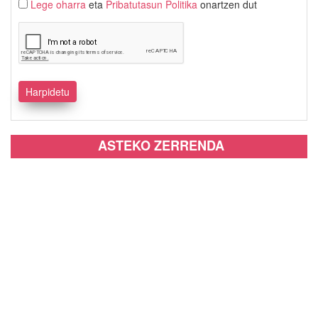
Lege oharra
eta
Pribatutasun Politika
onartzen dut
ASTEKO ZERRENDA