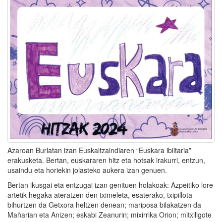
Azaroan Burlatan izan Euskaltzaindiaren “Euskara ibiltaria”
erakusketa. Bertan, euskararen hitz eta hotsak irakurri, entzun,
usaindu eta horiekin jolasteko aukera izan genuen.
Bertan ikusgai eta entzugai izan genituen holakoak: Azpeitiko lore
artetik hegaka ateratzen den tximeleta, esaterako, txipillota
bihurtzen da Getxora heltzen denean; mariposa bilakatzen da
Mañarian eta Anizen; eskabi Zeanurin; mixirrika Orion; mitxiligote