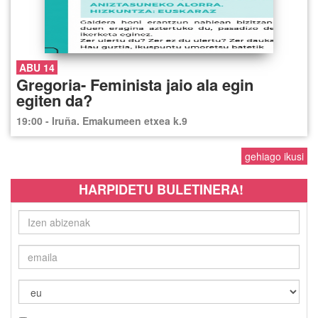
ABU 14
Gregoria- Feminista jaio ala egin
egiten da?
19:00 - Iruña. Emakumeen etxea k.9
gehiago ikusi
HARPIDETU BULETINERA!