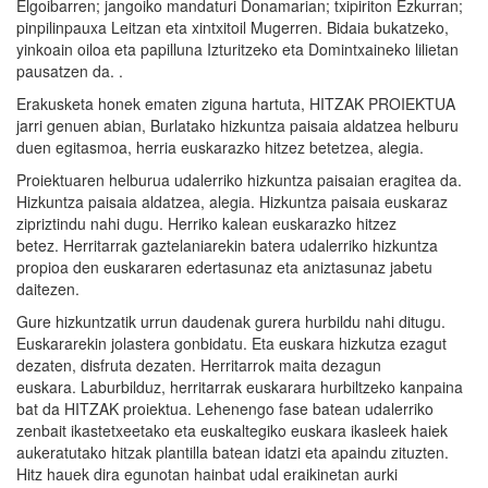
Elgoibarren; jangoiko mandaturi Donamarian; txipiriton Ezkurran;
pinpilinpauxa Leitzan eta xintxitoil Mugerren. Bidaia bukatzeko,
yinkoain oiloa eta papilluna Izturitzeko eta Domintxaineko lilietan
pausatzen da. .
Erakusketa honek ematen ziguna hartuta, HITZAK PROIEKTUA
jarri genuen abian, Burlatako hizkuntza paisaia aldatzea helburu
duen egitasmoa, herria euskarazko hitzez betetzea, alegia.
Proiektuaren helburua udalerriko hizkuntza paisaian eragitea da.
Hizkuntza paisaia aldatzea, alegia. Hizkuntza paisaia euskaraz
zipriztindu nahi dugu. Herriko kalean euskarazko hitzez
betez. Herritarrak gaztelaniarekin batera udalerriko hizkuntza
propioa den euskararen edertasunaz eta aniztasunaz jabetu
daitezen.
Gure hizkuntzatik urrun daudenak gurera hurbildu nahi ditugu.
Euskararekin jolastera gonbidatu. Eta euskara hizkutza ezagut
dezaten, disfruta dezaten. Herritarrok maita dezagun
euskara. Laburbilduz, herritarrak euskarara hurbiltzeko kanpaina
bat da HITZAK proiektua. Lehenengo fase batean udalerriko
zenbait ikastetxeetako eta euskaltegiko euskara ikasleek haiek
aukeratutako hitzak plantilla batean idatzi eta apaindu zituzten.
Hitz hauek dira egunotan hainbat udal eraikinetan aurki