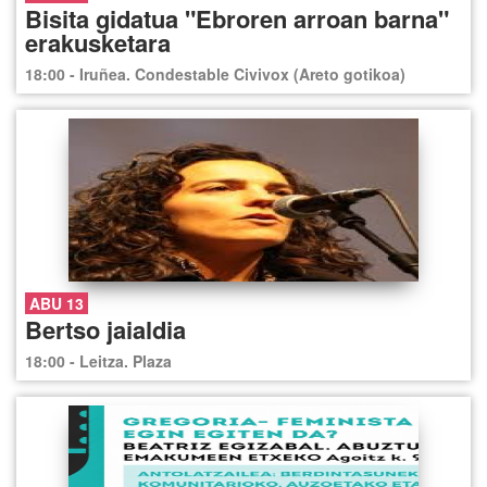
Bisita gidatua "Ebroren arroan barna"
erakusketara
18:00 - Iruñea. Condestable Civivox (Areto gotikoa)
ABU 13
Bertso jaialdia
18:00 - Leitza. Plaza