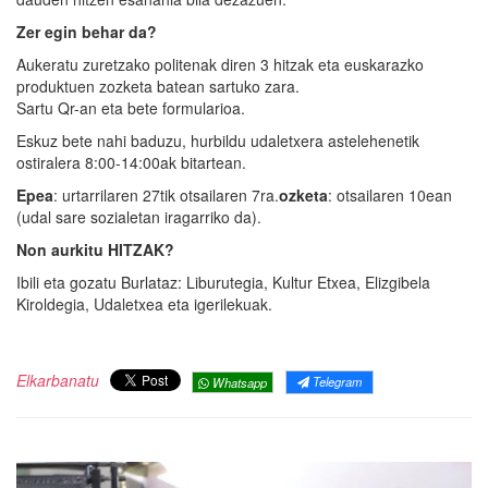
Zer egin behar da?
Aukeratu zuretzako politenak diren 3 hitzak eta euskarazko
produktuen zozketa batean sartuko zara.
Sartu Qr-an eta bete formularioa.
Eskuz bete nahi baduzu, hurbildu udaletxera astelehenetik
ostiralera 8:00-14:00ak bitartean.
Epea
: urtarrilaren 27tik otsailaren 7ra.
ozketa
: otsailaren 10ean
(udal sare sozialetan iragarriko da).
Non aurkitu HITZAK?
Ibili eta gozatu Burlataz: Liburutegia, Kultur Etxea, Elizgibela
Kiroldegia, Udaletxea eta igerilekuak.
Elkarbanatu
Telegram
Whatsapp