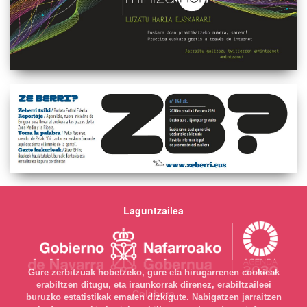
Laguntzailea
Gure zerbitzuak hobetzeko, gure eta hirugarrenen cookieak
erabiltzen ditugu, eta iraunkorrak direnez, erabiltzaileei
Colabora
buruzko estatistikak ematen dizkigute. Nabigatzen jarraitzen