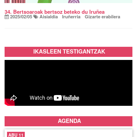
34. Bertsoaroak bertsoz beteko du Iruñea
2025/02/05
Aisialdia
Iruñerria
Gizarte erabilera
IKASLEEN TESTIGANTZAK
AGENDA
ABU 11