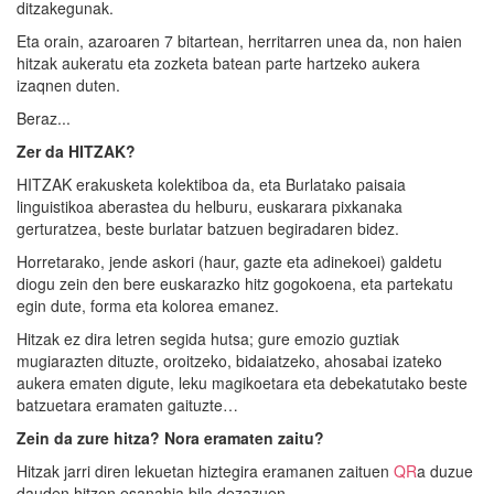
ditzakegunak.
Eta orain, azaroaren 7 bitartean, herritarren unea da, non haien
hitzak aukeratu eta zozketa batean parte hartzeko aukera
izaqnen duten.
Beraz...
Zer da HITZAK?
HITZAK erakusketa kolektiboa da, eta Burlatako paisaia
linguistikoa aberastea du helburu, euskarara pixkanaka
gerturatzea, beste burlatar batzuen begiradaren bidez.
Horretarako, jende askori (haur, gazte eta adinekoei) galdetu
diogu zein den bere euskarazko hitz gogokoena, eta partekatu
egin dute, forma eta kolorea emanez.
Hitzak ez dira letren segida hutsa; gure emozio guztiak
mugiarazten dituzte, oroitzeko, bidaiatzeko, ahosabai izateko
aukera ematen digute, leku magikoetara eta debekatutako beste
batzuetara eramaten gaituzte…
Zein da zure hitza? Nora eramaten zaitu?
Hitzak jarri diren lekuetan hiztegira eramanen zaituen
QR
a duzue
dauden hitzen esanahia bila dezazuen.