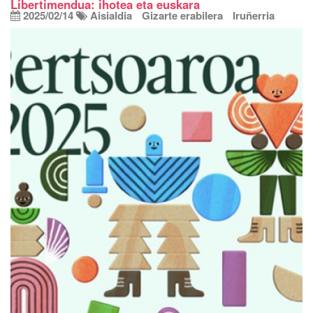
Libertimendua: ihotea eta euskara
2025/02/14
Aisialdia
Gizarte erabilera
Iruñerria