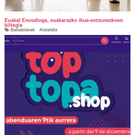
Euskal Encodings, euskarazko ikus-entzunezkoen
biltegia
Baliabideak
Aisialdia