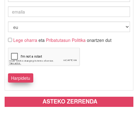
Lege oharra
eta
Pribatutasun Politika
onartzen dut
ASTEKO ZERRENDA