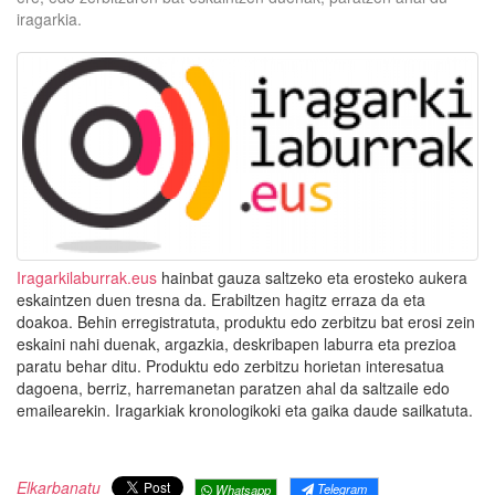
iragarkia.
Iragarkilaburrak.eus
hainbat gauza saltzeko eta erosteko aukera
eskaintzen duen tresna da. Erabiltzen hagitz erraza da eta
doakoa. Behin erregistratuta, produktu edo zerbitzu bat erosi zein
eskaini nahi duenak, argazkia, deskribapen laburra eta prezioa
paratu behar ditu. Produktu edo zerbitzu horietan interesatua
dagoena, berriz, harremanetan paratzen ahal da saltzaile edo
emailearekin. Iragarkiak kronologikoki eta gaika daude sailkatuta.
Elkarbanatu
Telegram
Whatsapp