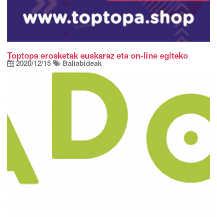
Toptopa erosketak euskaraz eta on-line egiteko
2020/12/15
Baliabideak