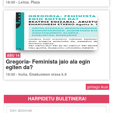
18:00 - Leitza. Plaza
ABU 14
Gregoria- Feminista jaio ala egin
egiten da?
19:00 - Iruña. Emakumeen etxea k.9
gehiago ikusi
HARPIDETU BULETINERA!