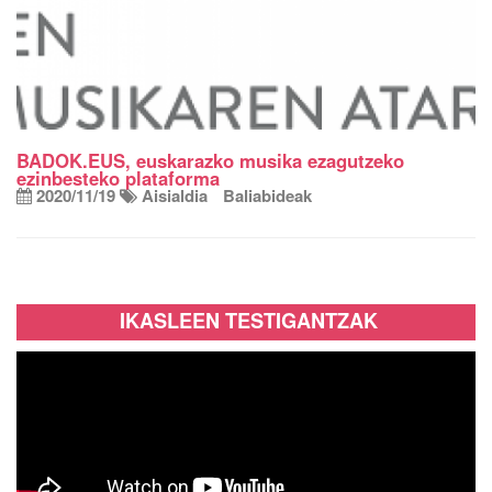
BADOK.EUS, euskarazko musika ezagutzeko
ezinbesteko plataforma
2020/11/19
Aisialdia
Baliabideak
IKASLEEN TESTIGANTZAK