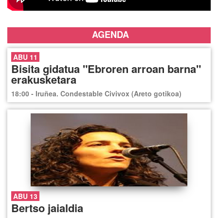
AGENDA
ABU 11
Bisita gidatua "Ebroren arroan barna"
erakusketara
18:00 - Iruñea. Condestable Civivox (Areto gotikoa)
ABU 13
Bertso jaialdia