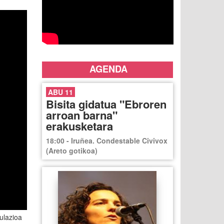
AGENDA
ABU 11
Bisita gidatua "Ebroren
arroan barna"
erakusketara
18:00 - Iruñea. Condestable Civivox
(Areto gotikoa)
ulazioa