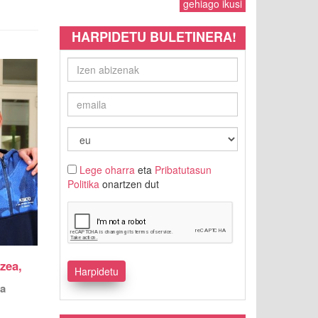
gehiago ikusi
HARPIDETU BULETINERA!
Lege oharra
eta
Pribatutasun
Politika
onartzen dut
zea,
ea