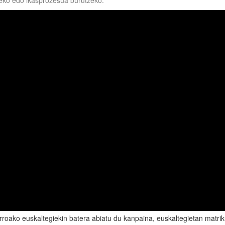
teko edo ikasprozesua burutzeko.
roako euskaltegiekin batera abiatu du kanpaina, euskaltegietan matrik