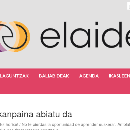
ULAGUNTZAK
BALIABIDEAK
AGENDA
IKASLEE
kanpaina abiatu da
Ez horixe! / No te pierdas la oportunidad de aprender euskera”. Antola