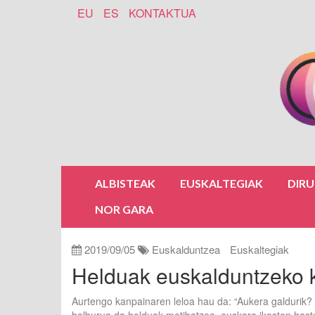
EU
ES
KONTAKTUA
ALBISTEAK
EUSKALTEGIAK
DIR
NOR GARA
2019/09/05
Euskalduntzea
Euskaltegiak
Helduak euskalduntzeko 
Aurtengo kanpainaren leloa hau da: “Aukera galdurik? 