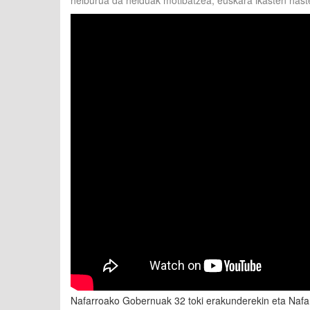
helburua da helduak motibatzea, euskara ikasten has
Nafarroako Gobernuak 32 toki erakunderekin eta Nafar