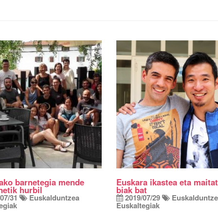
ako barnetegia mende
Euskara ikastea eta maitat
netik hurbil
biak bat
07/31
Euskalduntzea
2019/07/29
Euskalduntz
egiak
Euskaltegiak