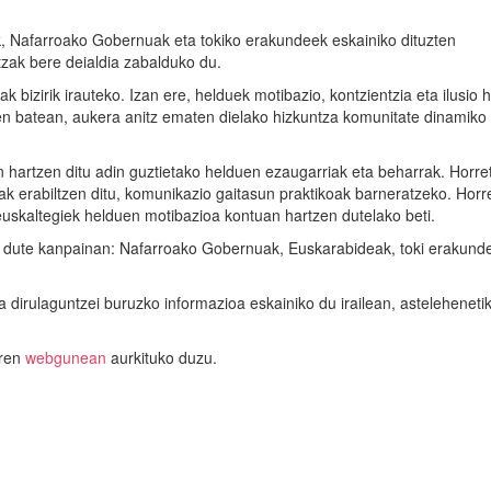
, Nafarroako Gobernuak eta tokiko erakundeek eskainiko dituzten
zak bere deialdia zabalduko du.
k bizirik irauteko. Izan ere, helduek motibazio, kontzientzia eta ilusio 
ken batean, aukera anitz ematen dielako hizkuntza komunitate dinamiko
n hartzen ditu adin guztietako helduen ezaugarriak eta beharrak. Horre
ak erabiltzen ditu, komunikazio gaitasun praktikoak barneratzeko. Horre
skaltegiek helduen motibazioa kontuan hartzen dutelako beti.
tu dute kanpainan: Nafarroako Gobernuak, Euskarabideak, toki erakund
a dirulaguntzei buruzko informazioa eskainiko du irailean, asteleheneti
aren
webgunean
aurkituko duzu.