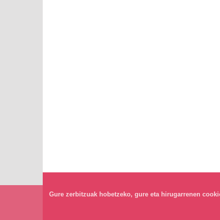
Gure zerbitzuak hobetzeko, gure eta hirugarrenen cookiea