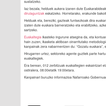
sustatzeko.
Iaz bezala, helduek aukera izanen dute Euskarabideak
dirulaguntzak
eskatzeko. Horretarako, erakunde bakoit
Helduak eta, bereziki, gazteak funtsezkoak dira euskara
izaten dute euskara barneratzeko eta erabiltzeko, az
sartzeko.
Euskaltegia
ikasteko ingurune atsegina da, eta kontua
hain zuzen, ikasketa aktiboan oinarritutako metodologi
kanpainak zera nabarmentzen du: “Gozatu euskara”, eu
Hirugarren urtez, sektoreko agente guztiek parte har
euskaltegiek.
Era berean, 012 zerbitzuak euskaltegien eskaintzari et
ostiralera, 08:00etatik 19:00etara.
Kanpainari buruzko informazioa Nafarroako Gobernu