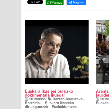
Telegram
Whatsapp
Euskara ikasleei buruzko
Arantz
dokumentala ikusgai
laurde
2019/09/27
Baztan-Malerreka-
2019/
Bortziriak
Euskara ikasteko
Euskalt
dirulaguntzak
Euskalduntzea