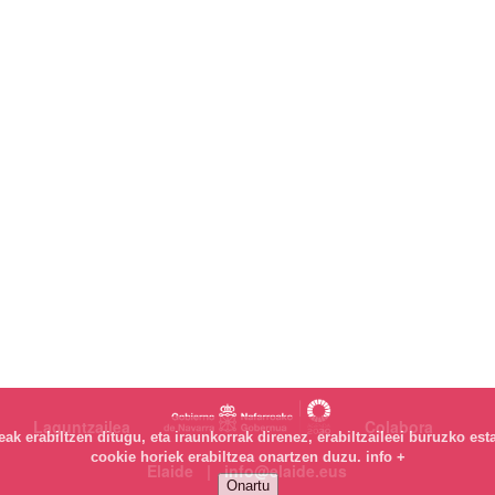
Laguntzailea
Colabora
k erabiltzen ditugu, eta iraunkorrak direnez, erabiltzaileei buruzko est
cookie horiek erabiltzea onartzen duzu.
info +
Elaide | info@elaide.eus