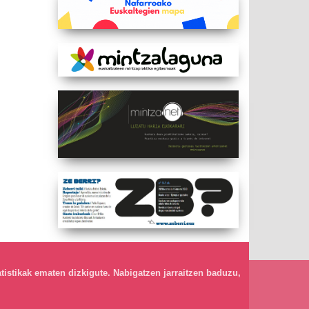
atistikak ematen dizkigute. Nabigatzen jarraitzen baduzu,