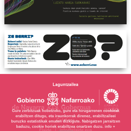
Laguntzailea
Gure zerbitzuak hobetzeko, gure eta hirugarrenen cookieak
erabiltzen ditugu, eta iraunkorrak direnez, erabiltzaileei
Colabora
buruzko estatistikak ematen dizkigute. Nabigatzen jarraitzen
baduzu, cookie horiek erabiltzea onartzen duzu.
info +
Elaide | info@elaide.eus