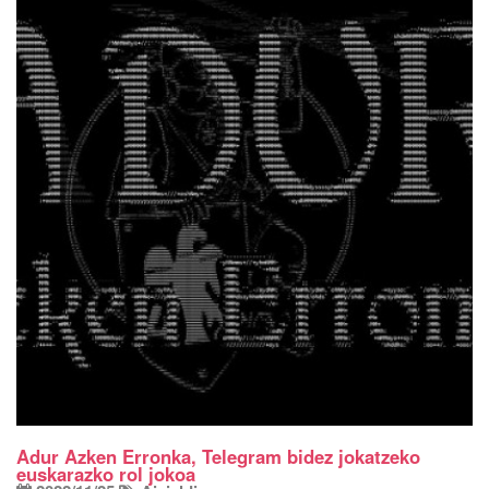
Adur Azken Erronka, Telegram bidez jokatzeko
euskarazko rol jokoa