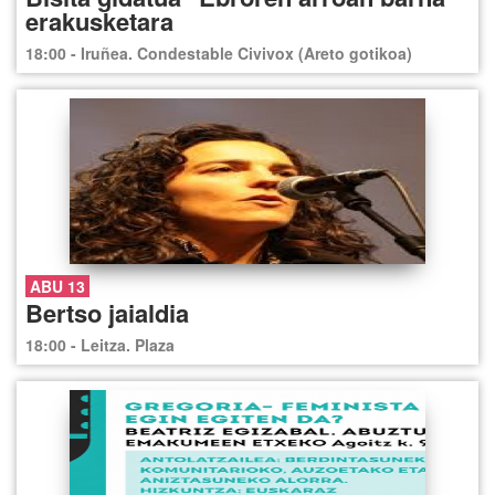
erakusketara
18:00 - Iruñea. Condestable Civivox (Areto gotikoa)
ABU 13
Bertso jaialdia
18:00 - Leitza. Plaza