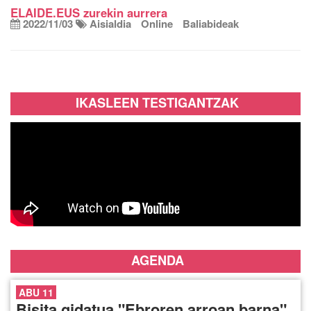
ELAIDE.EUS zurekin aurrera
2022/11/03
Aisialdia
Online
Baliabideak
IKASLEEN TESTIGANTZAK
AGENDA
ABU 11
Bisita gidatua "Ebroren arroan barna"