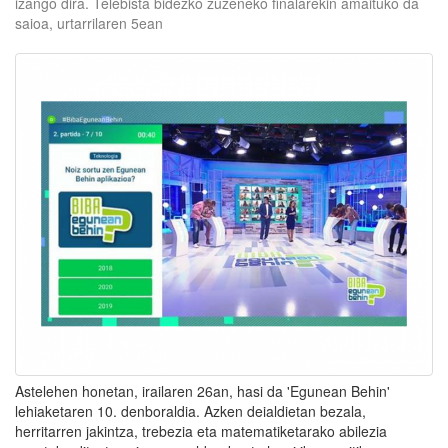
izango dira. Telebista bidezko zuzeneko finalarekin amaituko da
saioa, urtarrilaren 5ean
Astelehen honetan, irailaren 26an, hasi da 'Egunean Behin'
lehiaketaren 10. denboraldia. Azken deialdietan bezala,
herritarren jakintza, trebezia eta matematiketarako abilezia