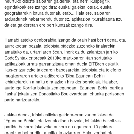
neurtuko dituzte saioaren galderek, eta herri ikuspegitik
egindakoak ere izango dira: euskal gaiekin lotuak, euskal
geografiarekin lotura dutenak, etab... Hala ere, saioaren
arduadunek nabarmendu dutenez, aplikazioa itxuraldatuta itzuli
da eta galderetan ere berrikuntzak izango dira.
Hamabi asteko denboraldia izango da orain hasi berri dena, eta,
aurrekoetan bezala, telebista bidezko zuzeneko finalarekin
amaituko da, urtarrilaren 5ean. Inork ez du zalantzan jarriko
CodeSyntax enpresak 2019ko martxoaren 4an sortutako
aplikazioak urrats garrantzitsua eman duela EITBren eskutik.
Ikus-entzunezko taldearen babesarekin, telebista eta telefono
mugikorraren arteko aldibereko 'Biba Egunean Behin'
lehiaketarekin amaitu dira azken hiru denboraldiak. Halaber,
aurtengo Korrika bukatu zen egunean, 'Egunean Behin partida
flasha' jokatu zen Donostiako Boulevardean, ehunka pertsonen
parte hartzearekin.
Jakina denez, tribial estiloko galdera-erantzunen jokoa da
'Egunean Behin', eta izenak dioen bezala, lehiakide bakoitzak
partida bakarra jokatzeko aukera du egunean. 10 galdera
erantzun behar ditu, ahalik eta azkarren. Hala, zenbat eta