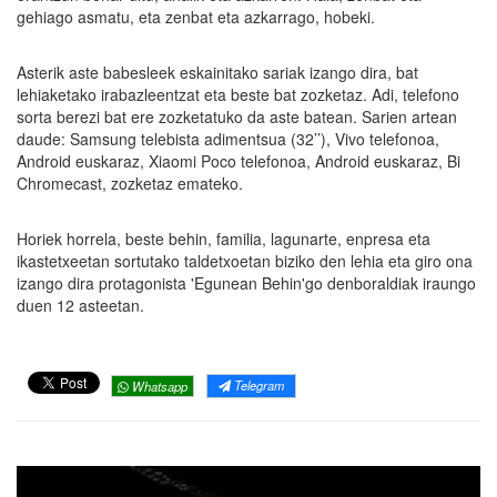
gehiago asmatu, eta zenbat eta azkarrago, hobeki.
Asterik aste babesleek eskainitako sariak izango dira, bat
lehiaketako irabazleentzat eta beste bat zozketaz. Adi, telefono
sorta berezi bat ere zozketatuko da aste batean. Sarien artean
daude: Samsung telebista adimentsua (32’’), Vivo telefonoa,
Android euskaraz, Xiaomi Poco telefonoa, Android euskaraz, Bi
Chromecast, zozketaz emateko.
Horiek horrela, beste behin, familia, lagunarte, enpresa eta
ikastetxeetan sortutako taldetxoetan biziko den lehia eta giro ona
izango dira protagonista 'Egunean Behin'go denboraldiak iraungo
duen 12 asteetan.
Telegram
Whatsapp