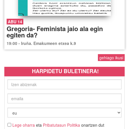
ABU 14
Gregoria- Feminista jaio ala egin
egiten da?
19:00 - Iruña. Emakumeen etxea k.9
gehiago ikusi
HARPIDETU BULETINERA!
Lege oharra
eta
Pribatutasun Politika
onartzen dut