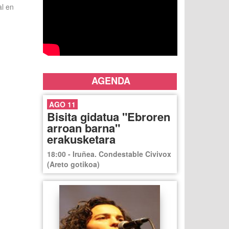
al en
AGENDA
AGO 11
Bisita gidatua "Ebroren
arroan barna"
erakusketara
18:00 - Iruñea. Condestable Civivox
(Areto gotikoa)