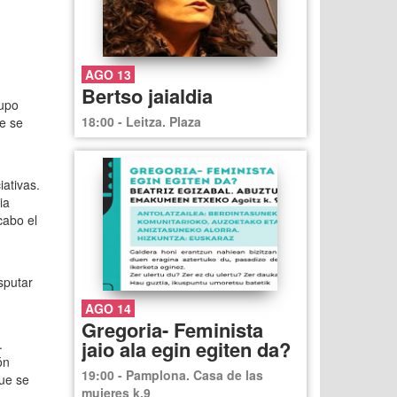
AGO 13
Bertso jaialdia
rupo
18:00 - Leitza. Plaza
e se
ativas.
ia
cabo el
sputar
AGO 14
Gregoria- Feminista
.
jaio ala egin egiten da?
ón
19:00 - Pamplona. Casa de las
que se
mujeres k.9