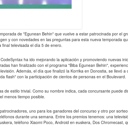
emporada de "Egunean Behin" que vuelve a estar patrocinada por el g
magen y con novedades en las preguntas para esta nueva temporada qu
inal televisada el día 5 de enero.
CodeSyntax ha ido mejorando la aplicación y promoviendo nuevas inici
poradas han finalizado con el programa "Biba Egunean Behin", experienc
levisión. Además, el día que finalizó la Korrika en Donostia, se llevó a 
ida flash" con la participación de cientos de personas en el Boulevard.
s de estilo trivial. Como su nombre indica, cada concursante puede di
 el menos tiempo posible.
atrocinadores, uno para los ganadores del concurso y otro por sorteo
eléfonos durante una semana. Entre los premios tenemos: una televisi
 euskera, teléfono Xiaomi Poco, Android en euskera, Dos Chromecast, 