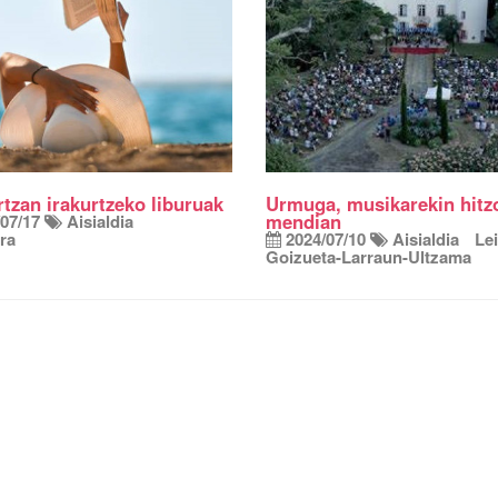
tzan irakurtzeko liburuak
Urmuga, musikarekin hitz
mendian
07/17
Aisialdia
ura
2024/07/10
Aisialdia
Lei
Goizueta-Larraun-Ultzama