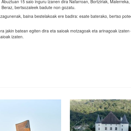
. Abuztuan 15 saio inguru izanen dira Nafarroan, Bortziriak, Malerreka,
n. Beraz, bertsozaleek badute non gozatu.
 ezagunenak, baina bestelakoak ere badira: esate baterako, bertso pote
ra jakin batean egiten dira eta saioak motzagoak eta arinagoak izaten 
saioak izaten.