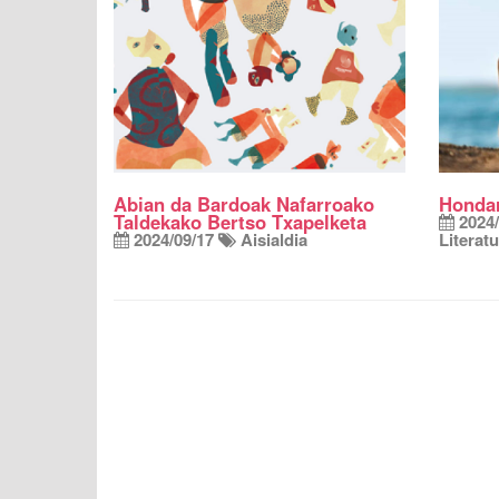
Abian da Bardoak Nafarroako
Hondar
Taldekako Bertso Txapelketa
2024/
2024/09/17
Aisialdia
Literat