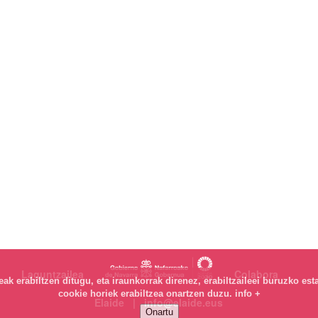
Laguntzailea
Colabora
k erabiltzen ditugu, eta iraunkorrak direnez, erabiltzaileei buruzko est
cookie horiek erabiltzea onartzen duzu.
info +
Elaide | info@elaide.eus