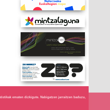
atistikak ematen dizkigute. Nabigatzen jarraitzen baduzu,