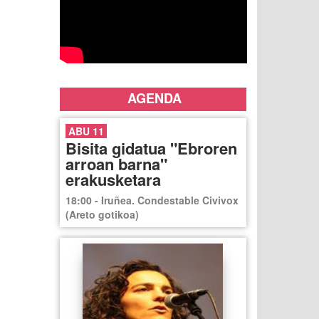
AGENDA
ABU 11
Bisita gidatua "Ebroren
arroan barna"
erakusketara
18:00 - Iruñea. Condestable Civivox
(Areto gotikoa)