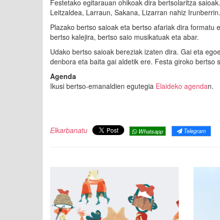
Festetako egitarauan ohikoak dira bertsolaritza saioak
Leitzaldea, Larraun, Sakana, Lizarran nahiz Irunberri
Plazako bertso saioak eta bertso afariak dira formatu
bertso kalejira, bertso saio musikatuak eta abar.
Udako bertso saioak bereziak izaten dira. Gai eta egoe
denbora eta baita gai aldetik ere. Festa giroko bertso 
Agenda
Ikusi bertso-emanaldien egutegia
Elaideko agenda
n.
Elkarbanatu
Telegram
Whatsapp