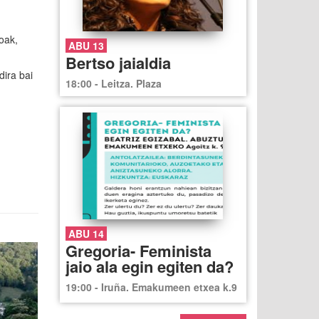
oak,
ABU 13
Bertso jaialdia
dira bai
18:00 - Leitza. Plaza
ABU 14
Gregoria- Feminista
jaio ala egin egiten da?
19:00 - Iruña. Emakumeen etxea k.9