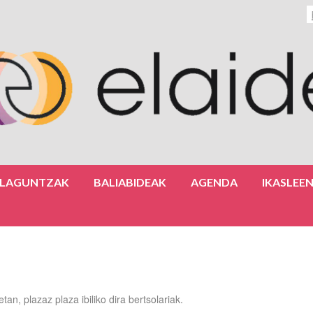
ULAGUNTZAK
BALIABIDEAK
AGENDA
IKASLEE
tan, plazaz plaza ibiliko dira bertsolariak.