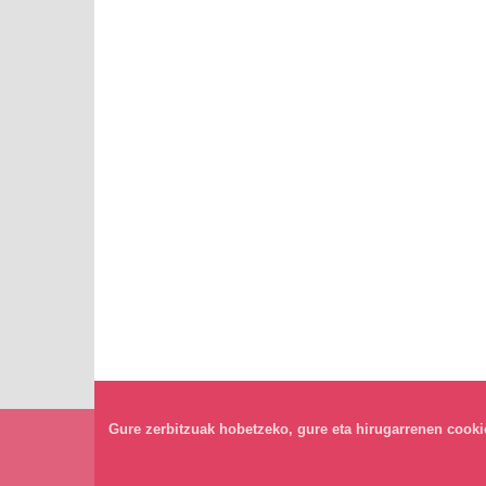
Gure zerbitzuak hobetzeko, gure eta hirugarrenen cookiea