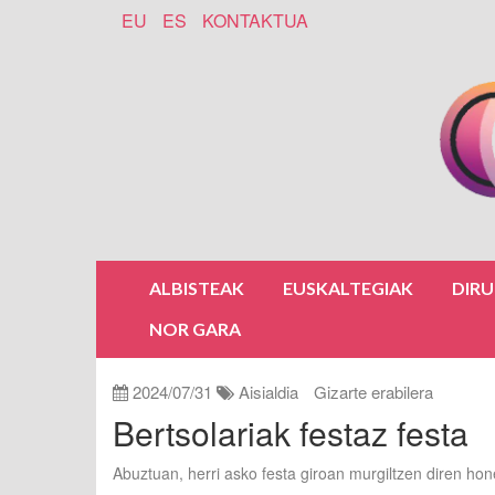
EU
ES
KONTAKTUA
ALBISTEAK
EUSKALTEGIAK
DIR
NOR GARA
2024/07/31
Aisialdia
Gizarte erabilera
Bertsolariak festaz festa
Abuztuan, herri asko festa giroan murgiltzen diren hone