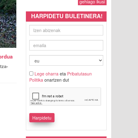
gehiago ikusi
HARPIDETU BULETINERA!
ordua
tza-
Lege oharra
eta
Pribatutasun
Politika
onartzen dut