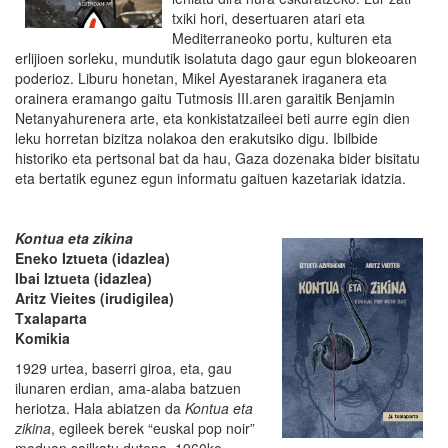
txiki hori, desertuaren atari eta
Mediterraneoko portu, kulturen eta
erlijioen sorleku, mundutik isolatuta dago gaur egun blokeoaren
poderioz. Liburu honetan, Mikel Ayestaranek iraganera eta
orainera eramango gaitu Tutmosis III.aren garaitik Benjamin
Netanyahurenera arte, eta konkistatzaileei beti aurre egin dien
leku horretan bizitza nolakoa den erakutsiko digu. Ibilbide
historiko eta pertsonal bat da hau, Gaza dozenaka bider bisitatu
eta bertatik egunez egun informatu gaituen kazetariak idatzia.
Kontua eta zikina
Eneko Iztueta (idazlea)
Ibai Iztueta (idazlea)
Aritz Vieites (irudigilea)
Txalaparta
Komikia
1929 urtea, baserri giroa, eta, gau
ilunaren erdian, ama-alaba batzuen
heriotza. Hala abiatzen da
Kontua eta
zikina
, egileek berek “euskal pop noir”