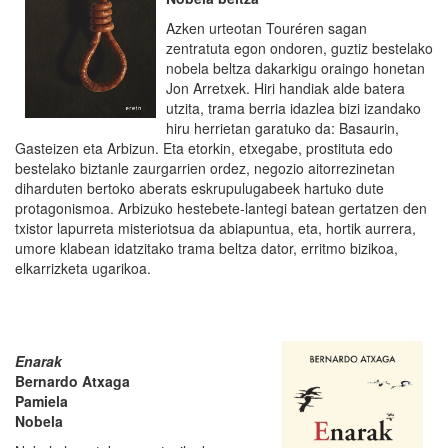
Azken urteotan Touréren sagan
zentratuta egon ondoren, guztiz bestelako
nobela beltza dakarkigu oraingo honetan
Jon Arretxek. Hiri handiak alde batera
utzita, trama berria idazlea bizi izandako
hiru herrietan garatuko da: Basaurin,
Gasteizen eta Arbizun. Eta etorkin, etxegabe, prostituta edo
bestelako biztanle zaurgarrien ordez, negozio aitorrezinetan
diharduten bertoko aberats eskrupulugabeek hartuko dute
protagonismoa. Arbizuko hestebete-lantegi batean gertatzen den
txistor lapurreta misteriotsua da abiapuntua, eta, hortik aurrera,
umore klabean idatzitako trama beltza dator, erritmo bizikoa,
elkarrizketa ugarikoa.
Enarak
Bernardo Atxaga
Pamiela
Nobela