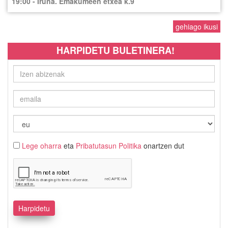
19:00 - Iruña. Emakumeen etxea k.9
gehiago ikusi
HARPIDETU BULETINERA!
Lege oharra
eta
Pribatutasun Politika
onartzen dut