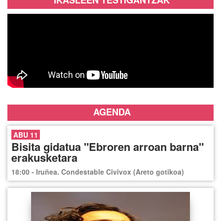
IKASLEEN TESTIGANTZAK
AGENDA
ABU 11
Bisita gidatua "Ebroren arroan barna"
erakusketara
18:00 - Iruñea. Condestable Civivox (Areto gotikoa)