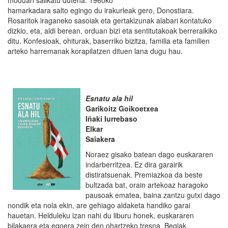
moduan sailkatu dutena. 1960ko
hamarkadara salto egingo du irakurleak gero, Donostiara.
Rosaritok iraganeko sasoiak eta gertakizunak alabari kontatuko
dizkio, eta, aldi berean, orduan bizi eta sentitutakoak berreraikiko
ditu. Konfesioak, ohiturak, baserriko bizitza, familia eta familien
arteko harremanak korapilatzen dituen lana dugu hau.
Esnatu ala hil
Garikoitz Goikoetxea
Iñaki Iurrebaso
Elkar
Saiakera
Noraez gisako batean dago euskararen
indarberritzea. Ez dira garairik
distiratsuenak. Premiazkoa da beste
bultzada bat, orain artekoaz haragoko
pausoak ematea, baina zantzu gutxi dago
nondik eta nola ekin, are gehiago aldaketa handiko garai
hauetan. Helduleku izan nahi du liburu honek, euskararen
bilakaera eta egoera zein den ohartzeko tresna. Begiak