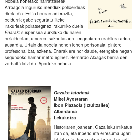
Nobela honetako narratzaileak
Arroagoia inguruko mendiak poliberdeak
direla dio. Estilo berean adierazita,
beldurrik gabe segurtatu liteke
irakurleak poliatseginez irakurriko duela
Enarak
: suspensea aurkituko du haren
orrialdeetan, umorea, sakontasuna, lengoaiaren erabilera arina,
ausardia. Urtain da nobela honen lehen pertsonaia; pintore
profesional bat, azkena. Enarak ere hor daude, etengabe hegan
segundoko hamar metro eginez. Bernardo Atxagak berria den
zerbait idatzi du. Aparteko nobela.
Gazako istorioak
Mikel Ayestaran
Ibon Plazaola (itzultzailea)
Alberdania
Lekukotza
Historiaren joanean, Gaza leku irrikatua
izan da, eta inperio eta erresuma ugari
lehiatu dira hura eskuratzeko. Lur zati