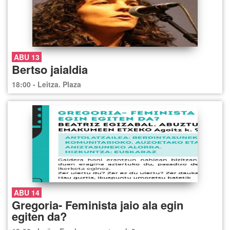
ABU 13
Bertso jaialdia
18:00 - Leitza. Plaza
ABU 14
Gregoria- Feminista jaio ala egin
egiten da?