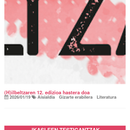
(H)ilbeltzaren 12. edizioa hastera doa
2026/01/19
Aisialdia
Gizarte erabilera
Literatura