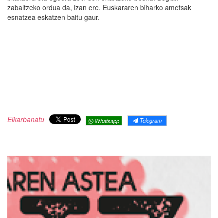
zabaltzeko ordua da, izan ere. Euskararen biharko ametsak
esnatzea eskatzen baitu gaur.
Elkarbanatu
Telegram
Whatsapp