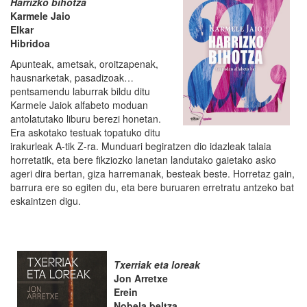
Harrizko bihotza
Karmele Jaio
Elkar
Hibridoa
Apunteak, ametsak, oroitzapenak,
hausnarketak, pasadizoak…
pentsamendu laburrak bildu ditu
Karmele Jaiok alfabeto moduan
antolatutako liburu berezi honetan.
Era askotako testuak topatuko ditu
irakurleak A-tik Z-ra. Munduari begiratzen dio idazleak talaia
horretatik, eta bere fikziozko lanetan landutako gaietako asko
ageri dira bertan, giza harremanak, besteak beste. Horretaz gain,
barrura ere so egiten du, eta bere buruaren erretratu antzeko bat
eskaintzen digu.
Txerriak eta loreak
Jon Arretxe
Erein
Nobela beltza