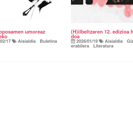
roposamen umoreaz
(H)ilbeltzaren 12. edizioa 
eko
doa
02/17
Aisialdia
Buletina
2026/01/19
Aisialdia
Gi
erabilera
Literatura