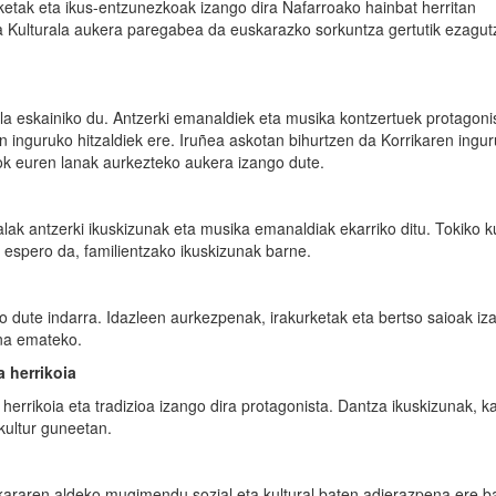
taketak eta ikus-entzunezkoak izango dira Nafarroako hainbat herritan
a Kulturala aukera paregabea da euskarazko sorkuntza gertutik ezagut
ala eskainiko du. Antzerki emanaldiek eta musika kontzertuek protagon
n inguruko hitzaldiek ere. Iruñea askotan bihurtzen da Korrikaren ingu
kok euren lanak aurkezteko aukera izango dute.
ralak antzerki ikuskizunak eta musika emanaldiak ekarriko ditu. Tokiko k
 espero da, familientzako ikuskizunak barne.
ngo dute indarra. Idazleen aurkezpenak, irakurketak eta bertso saioak iz
una emateko.
a herrikoia
herrikoia eta tradizioa izango dira protagonista. Dantza ikuskizunak, ka
 kultur guneetan.
uskararen aldeko mugimendu sozial eta kultural baten adierazpena ere b