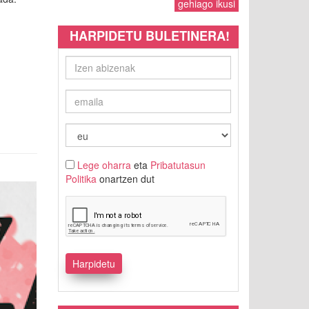
gehiago ikusi
HARPIDETU BULETINERA!
Lege oharra
eta
Pribatutasun
Politika
onartzen dut