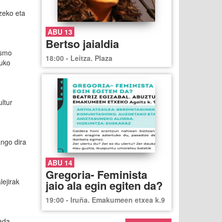
zeko eta
ABU 13
Bertso jaialdia
ismo
18:00 - Leitza. Plaza
ruko
ultur
ango dira
ABU 14
Gregoria- Feminista
lejirak
jaio ala egin egiten da?
19:00 - Iruña. Emakumeen etxea k.9
ada.