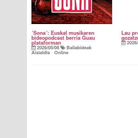
´Sona´: Euskal musikaren
Lau p
bideopodcast berria Guau
gozatz
plataforman
2026/
2026/05/08
Baliabideak
Aisialdia
Online