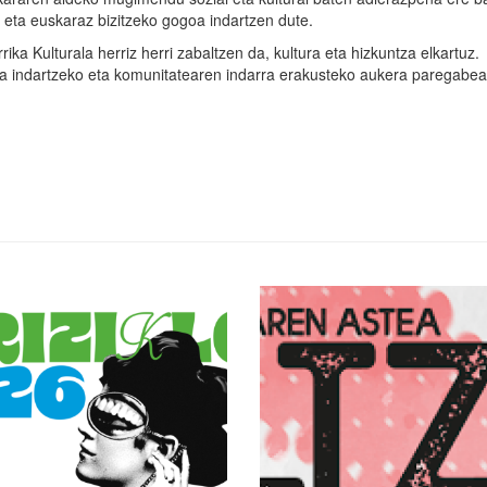
e eta euskaraz bizitzeko gogoa indartzen dute.
ika Kulturala herriz herri zabaltzen da, kultura eta hizkuntza elkartuz.
ia indartzeko eta komunitatearen indarra erakusteko aukera paregabea