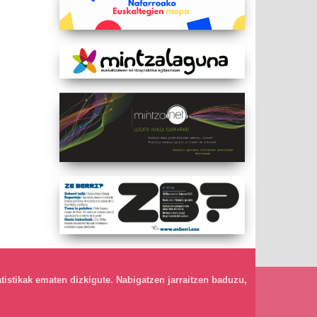
atistikak ematen dizkigute. Nabigatzen jarraitzen baduzu,