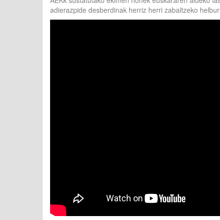
AEKk sustatutako ekimen honek euskararen aldeko laste
adierazpide desberdinak herriz herri zabaltzeko helbur