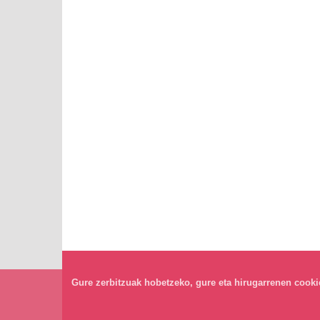
Gure zerbitzuak hobetzeko, gure eta hirugarrenen cookiea