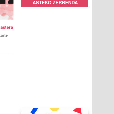
ASTEKO ZERRENDA
hastera
zarte