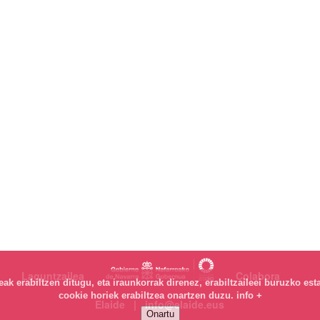
Laguntzailea
Colabora
k erabiltzen ditugu, eta iraunkorrak direnez, erabiltzaileei buruzko est
cookie horiek erabiltzea onartzen duzu.
info +
Elaide | info@elaide.eus