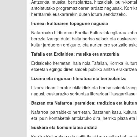
Antzerkia, musika, bertsolaritza, hitzaldiak, ipuin-kon
antolatutako programazioaren ardatz nagusiak. Korrik
herritarrek euskararekin duten lotura sendotzeko.
Iruñea: kulturaren topagune nagusia
Nafarroako hiriburuan Korrika Kulturalak egitarau zab
berezia izango dute, baita bertso saioek eta euskarare
kultur jardueren erdigune, eta aurten ere sortzaile as
Tafalla eta Erdialdea: musika eta antzerkia
Erdialdeko herrietan, hala nola Tafallan, Korrika Kultu
etxeetan egingo diren saioek publiko anitza erakartzea
Lizarra eta ingurua: literatura eta bertsolaritza
Lizarraldean literatur ekitaldiek eta bertso saioek iza
nagusi, euskarazko sorkuntza literarioari ikusgarritas
Baztan eta Nafarroa iparraldea: tradizioa eta kultur
Nafarroa iparraldeko herrietan, Baztanen kasu, kultura 
eta ipuin-kontaketak antolatuko dira, herriko plaza eta
Euskara eta komunitatea ardatz
Korrika Kulturala ez da soilik ikuskizun multzo bat; e