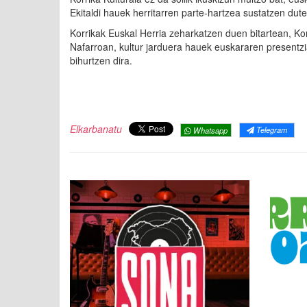
Ekitaldi hauek herritarren parte-hartzea sustatzen dut
Korrikak Euskal Herria zeharkatzen duen bitartean, Korr
Nafarroan, kultur jarduera hauek euskararen presentz
bihurtzen dira.
Elkarbanatu
Telegram
Whatsapp