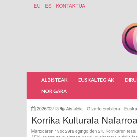
EU
ES
KONTAKTUA
ALBISTEAK
EUSKALTEGIAK
DIR
NOR GARA
2026/03/13
Aisialdia
Gizarte erabilera
Euska
Korrika Kulturala Nafarroa
Martxoaren 19tik 29ra egingo den 24. Korrikaren testu