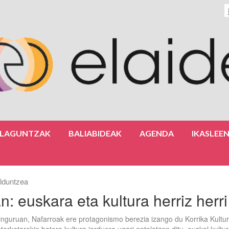
ULAGUNTZAK
BALIABIDEAK
AGENDA
IKASLEE
lduntzea
n: euskara eta kultura herriz herri
inguruan, Nafarroak ere protagonismo berezia izango du Korrika Kultur