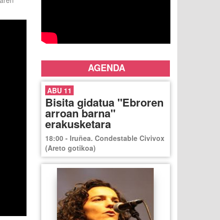
raren
AGENDA
ABU 11
Bisita gidatua "Ebroren
arroan barna"
erakusketara
18:00 - Iruñea. Condestable Civivox
(Areto gotikoa)