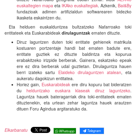
euskaltegien mapa
eta
IKAko euskaltegiak
. Azkenik,
Bai&By
fundazioak adimen artifizialdun softwarearen bidezko
ikasketa eskaintzen du.
Eta helduen euskalduntzea bultzatzeko Nafarroako toki
entitateek eta Euskarabideak
dirulaguntzak
ematen dituzte.
Diruz laguntzen duten toki entitate gehienek matrikula
kostuaren portzentaje handi bat ematen badute ere,
entitate guztiek ez dituzte baldintza eta kopurua
erabakitzeko irizpide berberak. Gainera, eskatzeko epeak
ere ez dira berberak udal guztietan. Dirulaguntza hauen
berri izateko sartu
Elaideko dirulaguntzen atalean
, eta
aukeratu dagokizun entitatea.
Horiez gain,
Euskarabideak
ere diru kopuru bat bideratzen
du
helduntzako euskara klaseak diruz laguntzeko
.
Laguntza hauek bateragarriak dira toki-entitateek ematen
dituztenekin, eta urtean zehar laguntza hauek arautzen
dituen Foru Agindua argitaratuko da.
Elkarbanatu
Telegram
Whatsapp