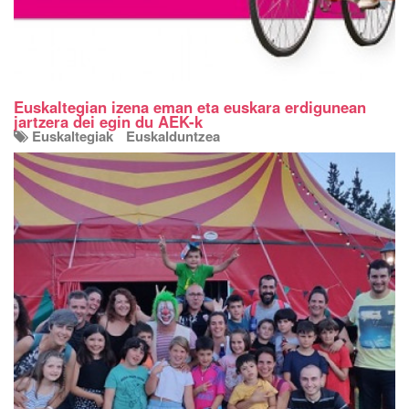
Euskaltegian izena eman eta euskara erdigunean
jartzera dei egin du AEK-k
Euskaltegiak
Euskalduntzea