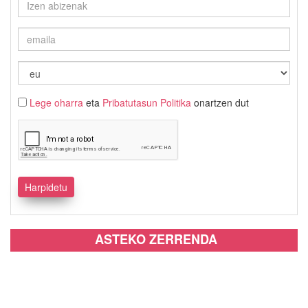
Lege oharra
eta
Pribatutasun Politika
onartzen dut
ASTEKO ZERRENDA