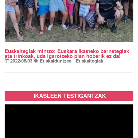
Euskaltegiak mintzo: Euskara ikasteko barnetegiak
eta trinkoak, uda igarotzeko plan hoberik ez da!
2022/08/03
Euskalduntzea
Euskaltegiak
IKASLEEN TESTIGANTZAK