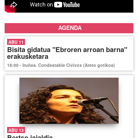
AGENDA
ABU 11
Bisita gidatua "Ebroren arroan barna"
erakusketara
18:00 - Iruñea. Condestable Civivox (Areto gotikoa)
ABU 13
Bertso jaialdia