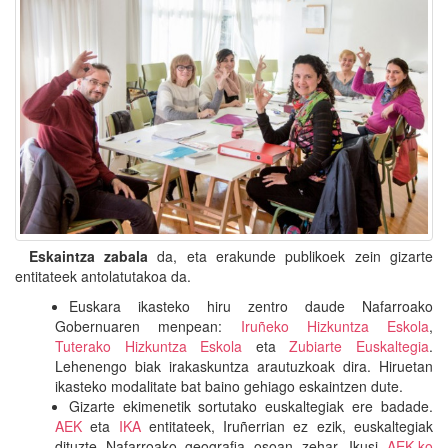
Eskaintza zabala
da, eta erakunde publikoek zein gizarte
entitateek antolatutakoa da.
Euskara ikasteko hiru zentro daude Nafarroako
Gobernuaren menpean:
Iruñeko Hizkuntza Eskola
,
Tuterako Hizkuntza Eskola
eta
Zubiarte Euskaltegia
.
Lehenengo biak irakaskuntza arautuzkoak dira. Hiruetan
ikasteko modalitate bat baino gehiago eskaintzen dute.
Gizarte ekimenetik sortutako euskaltegiak ere badade.
AEK
eta
IKA
entitateek, Iruñerrian ez ezik, euskaltegiak
dituzte Nafarroako geografia osoan zehar. Ikusi
AEK-ko