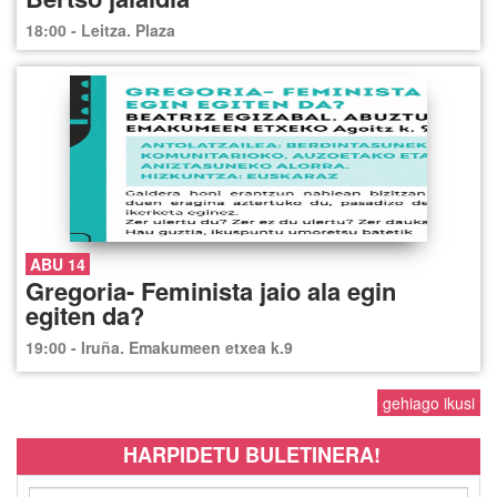
18:00 - Leitza. Plaza
ABU 14
Gregoria- Feminista jaio ala egin
egiten da?
19:00 - Iruña. Emakumeen etxea k.9
gehiago ikusi
HARPIDETU BULETINERA!