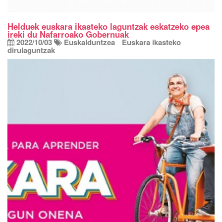
Helduek euskara ikasteko laguntzak eskatzeko epea
ireki du Nafarroako Gobernuak
2022/10/03
Euskalduntzea
Euskara ikasteko
dirulaguntzak