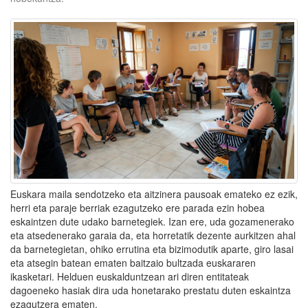
Euskara maila sendotzeko eta aitzinera pausoak emateko ez ezik,
herri eta paraje berriak ezagutzeko ere parada ezin hobea
eskaintzen dute udako barnetegiek. Izan ere, uda gozamenerako
eta atsedenerako garaia da, eta horretatik dezente aurkitzen ahal
da barnetegietan, ohiko errutina eta bizimodutik aparte, giro lasai
eta atsegin batean ematen baitzaio bultzada euskararen
ikasketari. Helduen euskalduntzean ari diren entitateak
dagoeneko hasiak dira uda honetarako prestatu duten eskaintza
ezagutzera ematen.