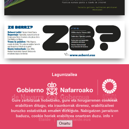
Laguntzailea
Gure zerbitzuak hobetzeko, gure eta hirugarrenen cookieak
erabiltzen ditugu, eta iraunkorrak direnez, erabiltzaileei
Colabora
buruzko estatistikak ematen dizkigute. Nabigatzen jarraitzen
baduzu, cookie horiek erabiltzea onartzen duzu.
info +
Elaide | info@elaide.eus