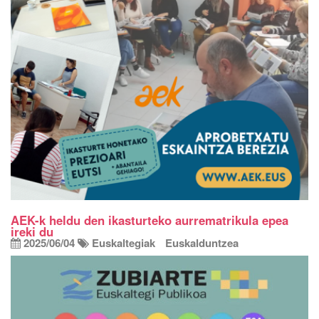
AEK-k heldu den ikasturteko aurrematrikula epea
ireki du
2025/06/04
Euskaltegiak
Euskalduntzea