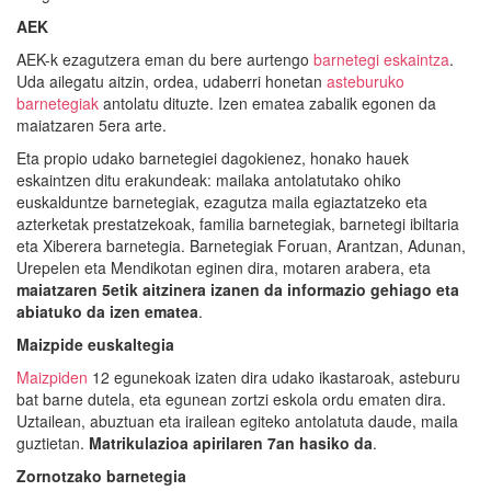
AEK
AEK-k ezagutzera eman du bere aurtengo
barnetegi eskaintza
.
Uda ailegatu aitzin, ordea, udaberri honetan
asteburuko
barnetegiak
antolatu dituzte. Izen ematea zabalik egonen da
maiatzaren 5era arte.
Eta propio udako barnetegiei dagokienez, honako hauek
eskaintzen ditu erakundeak: mailaka antolatutako ohiko
euskalduntze barnetegiak, ezagutza maila egiaztatzeko eta
azterketak prestatzekoak, familia barnetegiak, barnetegi ibiltaria
eta Xiberera barnetegia. Barnetegiak Foruan, Arantzan, Adunan,
Urepelen eta Mendikotan eginen dira, motaren arabera, eta
maiatzaren 5etik aitzinera izanen da informazio gehiago eta
abiatuko da izen ematea
.
Maizpide euskaltegia
Maizpiden
12 egunekoak izaten dira udako ikastaroak, asteburu
bat barne dutela, eta egunean zortzi eskola ordu ematen dira.
Uztailean, abuztuan eta irailean egiteko antolatuta daude, maila
guztietan.
Matrikulazioa apirilaren 7an hasiko da
.
Zornotzako barnetegia