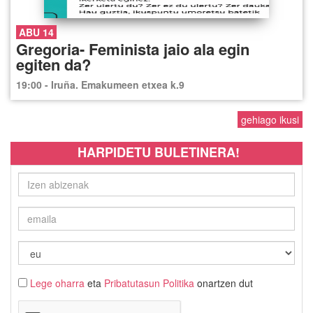
ABU 14
Gregoria- Feminista jaio ala egin
egiten da?
19:00 - Iruña. Emakumeen etxea k.9
gehiago ikusi
HARPIDETU BULETINERA!
Lege oharra
eta
Pribatutasun Politika
onartzen dut