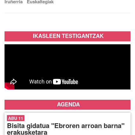
Iruñerria
Euskaltegiak
IKASLEEN TESTIGANTZAK
AGENDA
ABU 11
Bisita gidatua "Ebroren arroan barna"
erakusketara