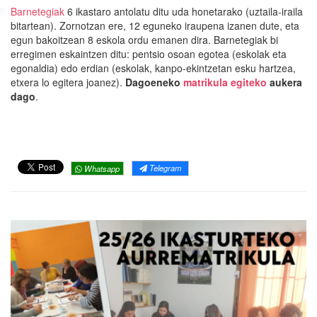
Barnetegiak
6 ikastaro antolatu ditu uda honetarako (uztaila-iraila
bitartean). Zornotzan ere, 12 eguneko iraupena izanen dute, eta
egun bakoitzean 8 eskola ordu emanen dira. Barnetegiak bi
erregimen eskaintzen ditu: pentsio osoan egotea (eskolak eta
egonaldia) edo erdian (eskolak, kanpo-ekintzetan esku hartzea,
etxera lo egitera joanez).
Dagoeneko
matrikula egiteko
aukera
dago
.
Telegram
Whatsapp