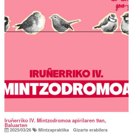
Iruñerriko IV. Mintzodromoa apirilaren 9an,
Baluarten
2025/03/26
Mintzapraktika
Gizarte erabilera