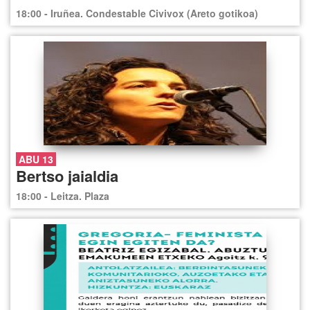
18:00 - Iruñea. Condestable Civivox (Areto gotikoa)
ABU 13
Bertso jaialdia
18:00 - Leitza. Plaza