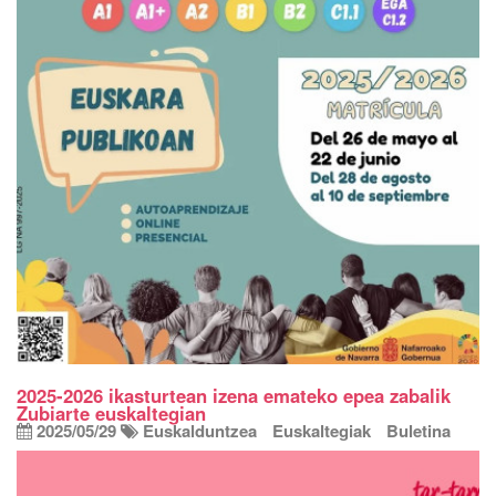
2025-2026 ikasturtean izena emateko epea zabalik
Zubiarte euskaltegian
2025/05/29
Euskalduntzea
Euskaltegiak
Buletina