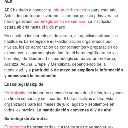
AEK
AEK ha dado a conocer su
oferta de barnetegis
para este año.
Antes de que llegue el verano, sin embargo, esta primavera se
han organizado
barnetegis de fin de semana
. La inscripción
estará abierta hasta el 5 de mayo
En cuanto a los barnetegis de verano, el organismo ofrece: los
habituales barnetegis de euskaldunización organizados por
niveles, los de acreditación de conocimientos y preparación de
exámenes, los barnetegis de familia, el barnetegi itinerante y el
barnetegi de Xiberera. Los barnetegis se realizarán en Forua,
Arantza, Aduna, Urepel y Mendikota, dependiendo de la
modalidad, y a
partir del 5 de mayo se ampliará la información
y comenzará la inscripción
.
Euskaltegi Maizpide
En Maizpide
se imparten cursos de verano de 12 días, incluyendo
un fin de semana, y se imparten 8 horas lectivas al día. Están
organizados para los meses de julio, agosto y septiembre en
todos los niveles.
La matriculación comienza el 7 de abril
.
Barnetegi de Zornotza
El barnetegi
ha organizado 6 cursos para este verano (julio-