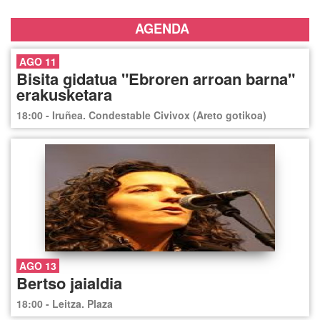
AGENDA
AGO 11
Bisita gidatua "Ebroren arroan barna"
erakusketara
18:00 - Iruñea. Condestable Civivox (Areto gotikoa)
AGO 13
Bertso jaialdia
18:00 - Leitza. Plaza