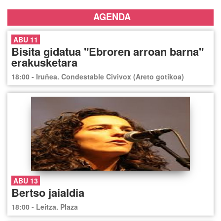
AGENDA
ABU 11
Bisita gidatua "Ebroren arroan barna"
erakusketara
18:00 - Iruñea. Condestable Civivox (Areto gotikoa)
ABU 13
Bertso jaialdia
18:00 - Leitza. Plaza