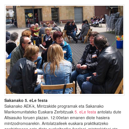
Sakanako 5. eLe festa
Sakanako AEK-k, Mintzakide programak eta Sakanako
Mankomunitateko Euskara Zerbitzuak
5. eLe festa
antolatu dute
Altsasuko foruen plazan. 12:00etan emanen diote hasiera
mintzodromoarekin. Antolatzaileek euskara praktikatzeko