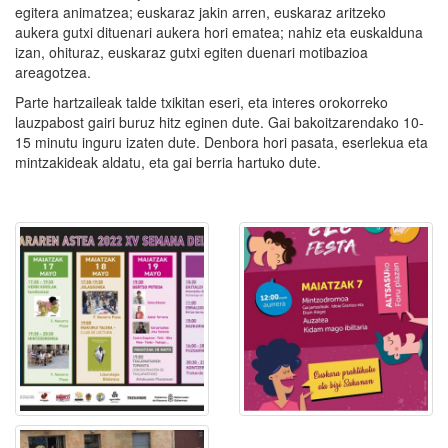
egitera animatzea; euskaraz jakin arren, euskaraz aritzeko
aukera gutxi dituenari aukera hori ematea; nahiz eta euskalduna
izan, ohituraz, euskaraz gutxi egiten duenari motibazioa
areagotzea.
Parte hartzaileak talde txikitan eseri, eta interes orokorreko
lauzpabost gairi buruz hitz eginen dute. Gai bakoitzarendako 10-
15 minutu inguru izaten dute. Denbora hori pasata, eserlekua eta
mintzakideak aldatu, eta gai berria hartuko dute.