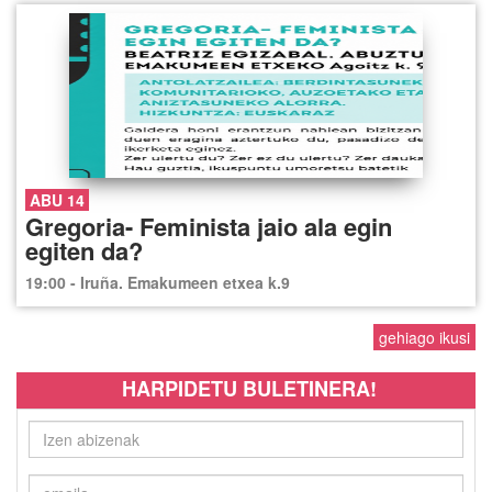
ABU 14
Gregoria- Feminista jaio ala egin
egiten da?
19:00 - Iruña. Emakumeen etxea k.9
gehiago ikusi
HARPIDETU BULETINERA!