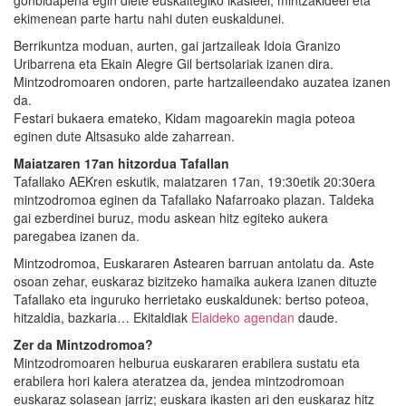
gonbidapena egin diete euskaltegiko ikasleei, mintzakideei eta
ekimenean parte hartu nahi duten euskaldunei.
Berrikuntza moduan, aurten, gai jartzaileak Idoia Granizo
Uribarrena eta Ekain Alegre Gil bertsolariak izanen dira.
Mintzodromoaren ondoren, parte hartzaileendako auzatea izanen
da.
Festari bukaera emateko, Kidam magoarekin magia poteoa
eginen dute Altsasuko alde zaharrean.
Maiatzaren 17an hitzordua Tafallan
Tafallako AEKren eskutik, maiatzaren 17an, 19:30etik 20:30era
mintzodromoa eginen da Tafallako Nafarroako plazan. Taldeka
gai ezberdinei buruz, modu askean hitz egiteko aukera
paregabea izanen da.
Mintzodromoa, Euskararen Astearen barruan antolatu da. Aste
osoan zehar, euskaraz bizitzeko hamaika aukera izanen dituzte
Tafallako eta inguruko herrietako euskaldunek: bertso poteoa,
hitzaldia, bazkaria… Ekitaldiak
Elaideko agendan
daude.
Zer da Mintzodromoa?
Mintzodromoaren helburua euskararen erabilera sustatu eta
erabilera hori kalera ateratzea da, jendea mintzodromoan
euskaraz solasean jarriz; euskara ikasten ari den euskaraz hitz