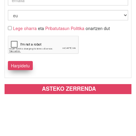
Lege oharra
eta
Pribatutasun Politika
onartzen dut
ASTEKO ZERRENDA