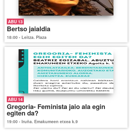
ABU 13
Bertso jaialdia
18:00 - Leitza. Plaza
ABU 14
Gregoria- Feminista jaio ala egin
egiten da?
19:00 - Iruña. Emakumeen etxea k.9