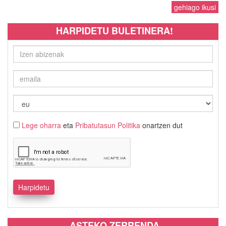
gehiago ikusi
HARPIDETU BULETINERA!
Lege oharra
eta
Pribatutasun Politika
onartzen dut
ASTEKO ZERRENDA