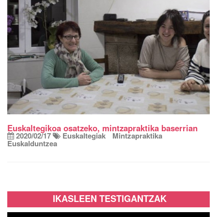
Euskaltegikoa osatzeko, mintzapraktika baserrian
2020/02/17
Euskaltegiak
Mintzapraktika
Euskalduntzea
IKASLEEN TESTIGANTZAK