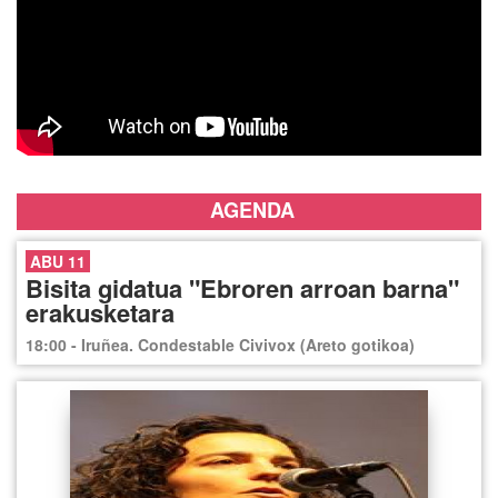
AGENDA
ABU 11
Bisita gidatua "Ebroren arroan barna"
erakusketara
18:00 - Iruñea. Condestable Civivox (Areto gotikoa)