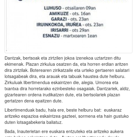
Dantzak, bertsoak eta zirtzilen jokoa izenekoa uztartzen ditu
ekimenak. Plazan zirkulua osatzen da, eta horren erdian aritzen
dira zirtzilak. Boterearen zirikatzaile eta urteko gertaeren salatari
lotsagabeak dira, eta arauak eta tabuak haustea dute helburu.
Zirkuluak libertimendua eskaintzen die, alegia. Umorea eta
txantxa dira horretarako ezinbesteko osagaiak. Dantzariek, aldiz,
gizartearen ordena irudikatzen dute, eta bertsolariek plazan
gertatzen dena epaitzen dute.
Libertimenduak badu, hala ere, beste helburu bat: euskaraz
aritzeko espazioa eskaintzea gazteei, sormena eta hain gustuko
duten lotsagabekeria baliatuz.
Bada, Inauterietan ere euskara entzuteko eta aritzeko aukera