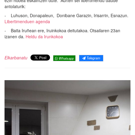
ezin hobea eskaintzen dute. Aurten sei libertimendu daude
antolaturik:
- Luhuson, Donapaleun, Donibane Garazin, Irisarrin, Esnazun.
Libertimenduen agenda
- Baita Iruñean ere, Iruinkokoa deitutakoa. Otsailaren 23an
izanen da.
Heldu da Irunkokoa
Elkarbanatu
Telegram
Whatsapp