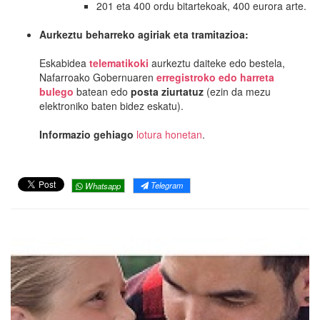
201 eta 400 ordu bitartekoak, 400 eurora arte.
Aurkeztu beharreko agiriak eta tramitazioa:
Eskabidea
telematikoki
aurkeztu daiteke edo bestela,
Nafarroako Gobernuaren
erregistroko edo harreta
bulego
batean edo
posta ziurtatuz
(ezin da mezu
elektroniko baten bidez eskatu).
Informazio gehiago
lotura honetan
.
Telegram
Whatsapp