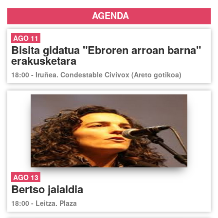
AGENDA
AGO 11
Bisita gidatua "Ebroren arroan barna"
erakusketara
18:00 - Iruñea. Condestable Civivox (Areto gotikoa)
AGO 13
Bertso jaialdia
18:00 - Leitza. Plaza