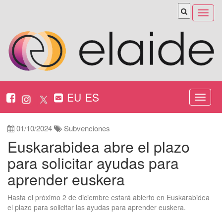
Abrir
menú
EU
ES
Nabeg
ireki
01/10/2024
Subvenciones
Euskarabidea abre el plazo
para solicitar ayudas para
aprender euskera
Hasta el próximo 2 de diciembre estará abierto en Euskarabidea
el plazo para solicitar las ayudas para aprender euskera.