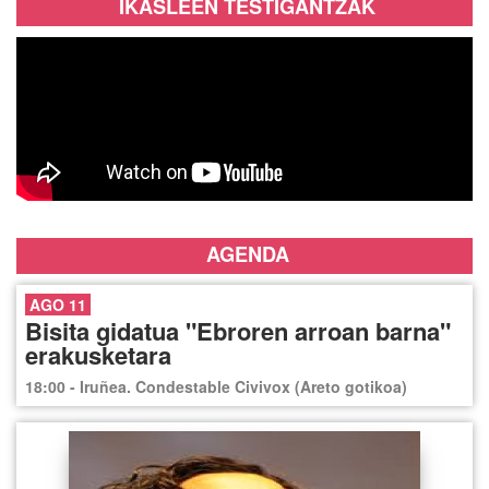
IKASLEEN TESTIGANTZAK
AGENDA
AGO 11
Bisita gidatua "Ebroren arroan barna"
erakusketara
18:00 - Iruñea. Condestable Civivox (Areto gotikoa)