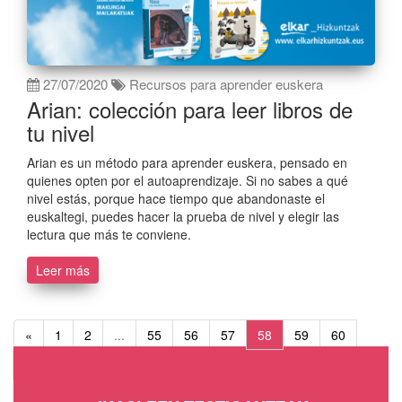
27/07/2020
Recursos para aprender euskera
Arian: colección para leer libros de
tu nivel
Arian es un método para aprender euskera, pensado en
quienes opten por el autoaprendizaje. Si no sabes a qué
nivel estás, porque hace tiempo que abandonaste el
euskaltegi, puedes hacer la prueba de nivel y elegir las
lectura que más te conviene.
Leer más
«
1
2
...
55
56
57
58
59
60
61
...
68
69
»