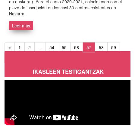
en euskera!). Para el curso 2020-2021, coincidiendo con el
plazo de inscripción en los casi 30 centros existentes en
Navarra
Leer más
«
1
2
...
54
55
56
57
58
59
60
...
68
69
»
IKASLEEN TESTIGANTZAK