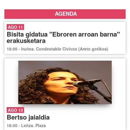
AGENDA
AGO 11
Bisita gidatua "Ebroren arroan barna"
erakusketara
18:00 - Iruñea. Condestable Civivox (Areto gotikoa)
AGO 13
Bertso jaialdia
18:00 - Leitza. Plaza