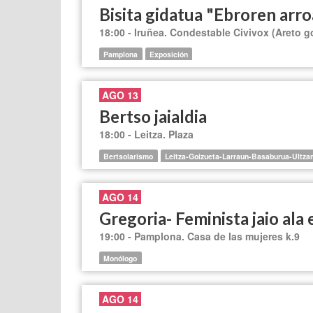
Bisita gidatua "Ebroren arr
18:00 - Iruñea. Condestable Civivox (Areto g
Pamplona
Exposición
AGO 13
Bertso jaialdia
18:00 - Leitza. Plaza
Bertsolarismo
Leitza-Goizueta-Larraun-Basaburua-Ultz
AGO 14
Gregoria- Feminista jaio ala 
19:00 - Pamplona. Casa de las mujeres k.9
Monólogo
AGO 14