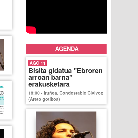
AGENDA
AGO 11
Bisita gidatua "Ebroren
arroan barna"
erakusketara
18:00 - Iruñea. Condestable Civivox
(Areto gotikoa)