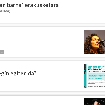
oan barna" erakusketara
otikoa)
ama
egin egiten da?