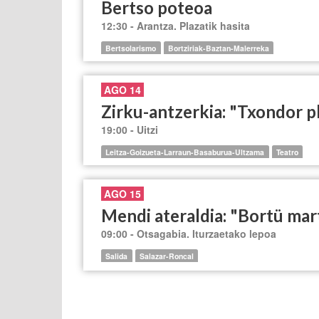
Bertso poteoa
12:30 - Arantza. Plazatik hasita
Bertsolarismo
Bortziriak-Baztan-Malerreka
AGO 14
Zirku-antzerkia: "Txondor p
19:00 - Uitzi
Leitza-Goizueta-Larraun-Basaburua-Ultzama
Teatro
AGO 15
Mendi ateraldia: "Bortü mar
09:00 - Otsagabia. Iturzaetako lepoa
Salida
Salazar-Roncal