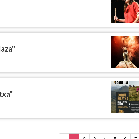
laza"
txa"
«
1
2
3
4
5
6
7