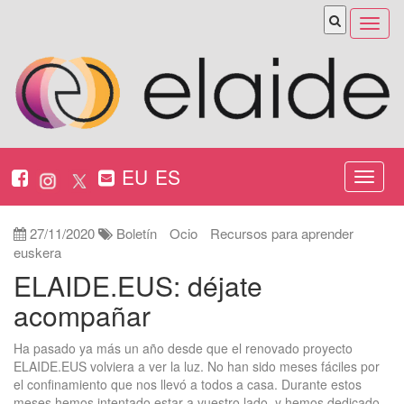
Abrir
menú
EU
ES
Nabeg
ireki
27/11/2020
Boletín
Ocio
Recursos para aprender
euskera
ELAIDE.EUS: déjate
acompañar
Ha pasado ya más un año desde que el renovado proyecto
ELAIDE.EUS volviera a ver la luz. No han sido meses fáciles por
el confinamiento que nos llevó a todos a casa. Durante estos
meses hemos intentado estar a vuestro lado, y hemos dedicado