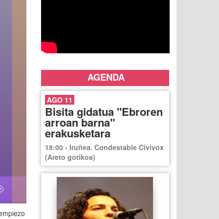
AGENDA
AGO 11
Bisita gidatua "Ebroren
arroan barna"
erakusketara
18:00 - Iruñea. Condestable Civivox
(Areto gotikoa)
 empiezo