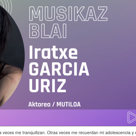
e a veces me tranquilizan. Otras veces me recuerdan mi adolescencia y