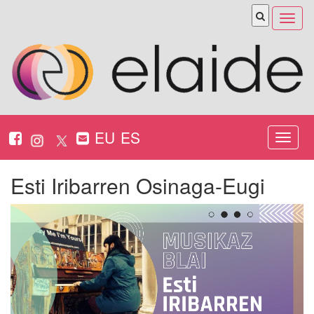
Abrir
menú
EU
ES
Nabeg
ireki
Esti Iribarren Osinaga-Eugi