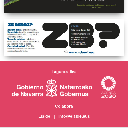
Laguntzailea
Colabora
Elaide | info@elaide.eus