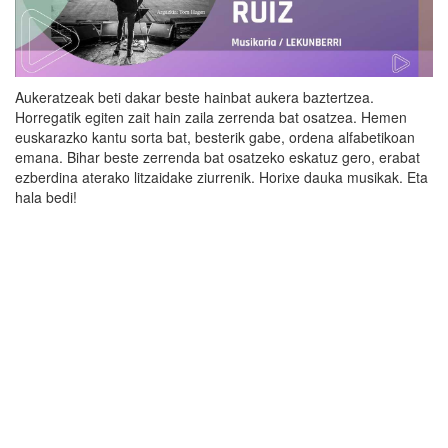
Aukeratzeak beti dakar beste hainbat aukera baztertzea.
Horregatik egiten zait hain zaila zerrenda bat osatzea. Hemen
euskarazko kantu sorta bat, besterik gabe, ordena alfabetikoan
emana. Bihar beste zerrenda bat osatzeko eskatuz gero, erabat
ezberdina aterako litzaidake ziurrenik. Horixe dauka musikak. Eta
hala bedi!