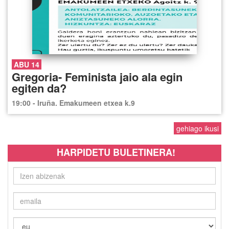
ABU 14
Gregoria- Feminista jaio ala egin
egiten da?
19:00 - Iruña. Emakumeen etxea k.9
gehiago ikusi
HARPIDETU BULETINERA!