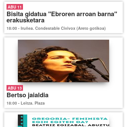
ABU 11
Bisita gidatua "Ebroren arroan barna"
erakusketara
18:00 - Iruñea. Condestable Civivox (Areto gotikoa)
ABU 13
Bertso jaialdia
18:00 - Leitza. Plaza