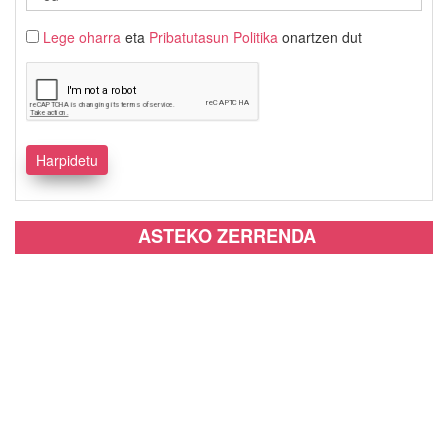
Lege oharra
eta
Pribatutasun Politika
onartzen dut
ASTEKO ZERRENDA