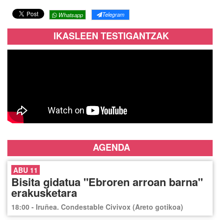
Telegram
Whatsapp
IKASLEEN TESTIGANTZAK
AGENDA
ABU 11
Bisita gidatua "Ebroren arroan barna"
erakusketara
18:00 - Iruñea. Condestable Civivox (Areto gotikoa)