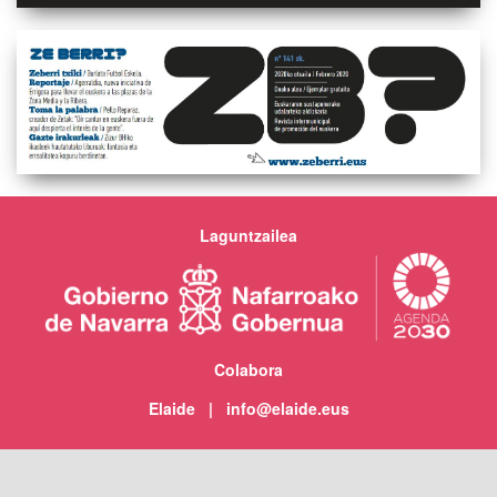
Laguntzailea
Colabora
Elaide | info@elaide.eus