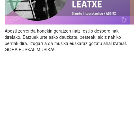
Abesti zerrenda honekin geratzen naiz, estilo desberdinak
direlako. Batzuek urte asko dauzkate, besteak, aldiz nahiko
berriak dira. Izugarria da musika euskaraz gozatu ahal izatea!.
GORA EUSKAL MUSIKA!