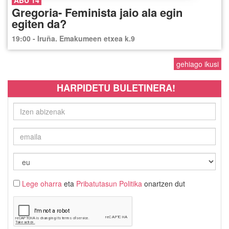
Gregoria- Feminista jaio ala egin
egiten da?
19:00 - Iruña. Emakumeen etxea k.9
gehiago ikusi
HARPIDETU BULETINERA!
Lege oharra
eta
Pribatutasun Politika
onartzen dut