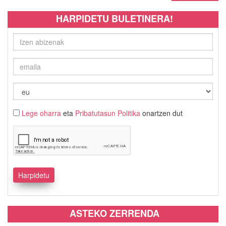
HARPIDETU BULETINERA!
Lege oharra
eta
Pribatutasun Politika
onartzen dut
ASTEKO ZERRENDA