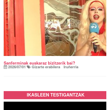
Sanferminak euskaraz bizitzerik bai?
2026/07/01
Gizarte erabilera
Iruñerria
IKASLEEN TESTIGANTZAK