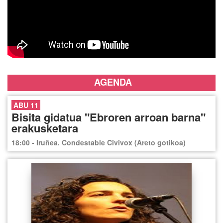
AGENDA
ABU 11
Bisita gidatua "Ebroren arroan barna"
erakusketara
18:00 - Iruñea. Condestable Civivox (Areto gotikoa)