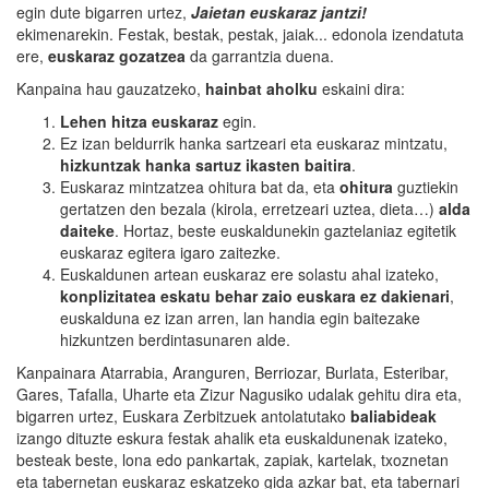
egin dute bigarren urtez,
Jaietan euskaraz jantzi!
ekimenarekin. Festak, bestak, pestak, jaiak... edonola izendatuta
ere,
euskaraz gozatzea
da garrantzia duena.
Kanpaina hau gauzatzeko,
hainbat aholku
eskaini dira:
Lehen hitza euskaraz
egin.
Ez izan beldurrik hanka sartzeari eta euskaraz mintzatu,
hizkuntzak hanka sartuz ikasten baitira
.
Euskaraz mintzatzea ohitura bat da, eta
ohitura
guztiekin
gertatzen den bezala (kirola, erretzeari uztea, dieta…)
alda
daiteke
. Hortaz, beste euskaldunekin gaztelaniaz egitetik
euskaraz egitera igaro zaitezke.
Euskaldunen artean euskaraz ere solastu ahal izateko,
konplizitatea eskatu behar zaio euskara ez dakienari
,
euskalduna ez izan arren, lan handia egin baitezake
hizkuntzen berdintasunaren alde.
Kanpainara Atarrabia, Aranguren, Berriozar, Burlata, Esteribar,
Gares, Tafalla, Uharte eta Zizur Nagusiko udalak gehitu dira eta,
bigarren urtez, Euskara Zerbitzuek antolatutako
baliabideak
izango dituzte eskura festak ahalik eta euskaldunenak izateko,
besteak beste, lona edo pankartak, zapiak, kartelak, txoznetan
eta tabernetan euskaraz eskatzeko gida azkar bat, eta tabernari