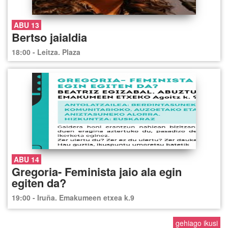
ABU 13
Bertso jaialdia
18:00 - Leitza. Plaza
ABU 14
Gregoria- Feminista jaio ala egin
egiten da?
19:00 - Iruña. Emakumeen etxea k.9
gehiago ikusi