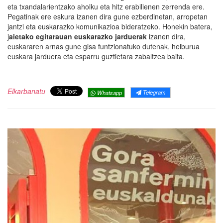
eta txandalarientzako aholku eta hitz erabilienen zerrenda ere.
Pegatinak ere eskura izanen dira gune ezberdinetan, arropetan
jantzi eta euskarazko komunikazioa bideratzeko. Honekin batera,
j
aietako egitarauan euskarazko jarduerak
izanen dira,
euskararen arnas gune gisa funtzionatuko dutenak, helburua
euskara jarduera eta esparru guztietara zabaltzea baita.
Elkarbanatu
Telegram
Whatsapp