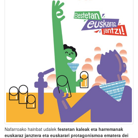
Nafarroako hainbat udalek
festetan kaleak eta harremanak
euskaraz janztera eta euskarari protagonismoa ematera dei