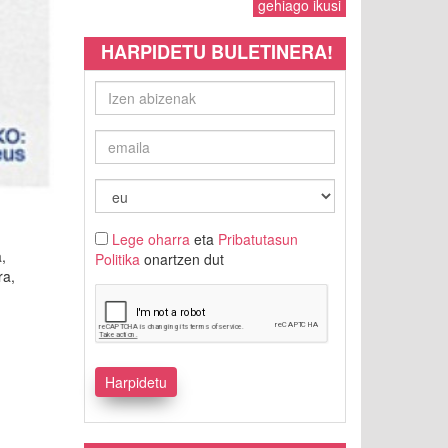
gehiago ikusi
HARPIDETU BULETINERA!
Lege oharra
eta
Pribatutasun
,
Politika
onartzen dut
ra,