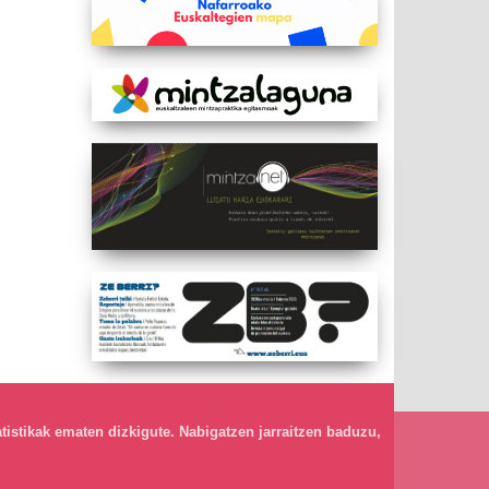
atistikak ematen dizkigute. Nabigatzen jarraitzen baduzu,