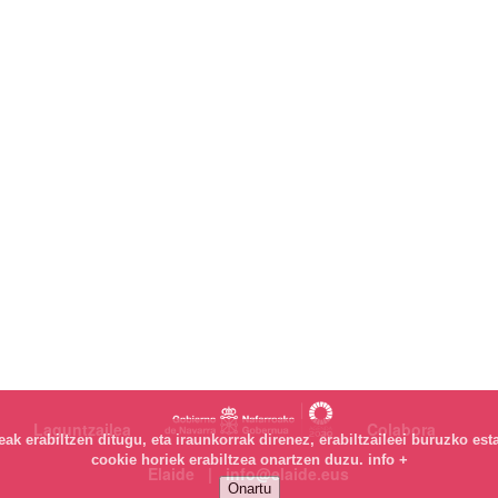
Laguntzailea
Colabora
k erabiltzen ditugu, eta iraunkorrak direnez, erabiltzaileei buruzko est
cookie horiek erabiltzea onartzen duzu.
info +
Elaide | info@elaide.eus