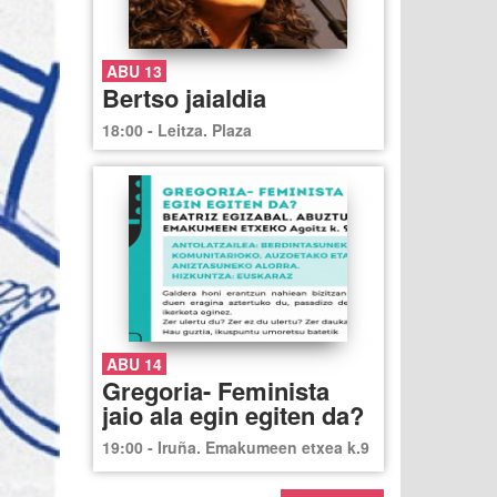
ABU 13
Bertso jaialdia
18:00 - Leitza. Plaza
ABU 14
Gregoria- Feminista
jaio ala egin egiten da?
19:00 - Iruña. Emakumeen etxea k.9