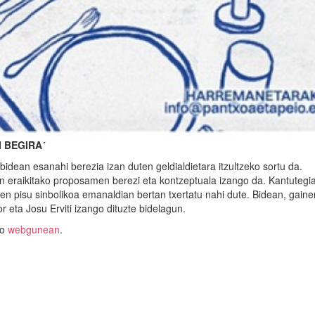
 BEGIRA´
bidean esanahi berezia izan duten geldialdietara itzultzeko sortu da.
an eraikitako proposamen berezi eta kontzeptuala izango da. Kantutegia
en pisu sinbolikoa emanaldian bertan txertatu nahi dute. Bidean, gaine
 eta Josu Erviti izango dituzte bidelagun.
do
webgunean
.