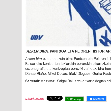
`AZKEN BIRA.
PANTXOA ETA PEIOREN HISTORIARI
Azken bira
ez da edozein bira: Pantxoa eta Peioren ibil
Baluarteko kontzertua tokiarekin berarekin elkarrizket
eszenografia eta kontzeptua bereziki zainduz, bira hon
Dánae Riaño, Mixel Ducau, Iñaki Dieguez, Gorka Pastor
Sarrerak
: 37 €/35€. Salgai Baluarteko txarteldegian e
Elkarbanatu
Telegram
Whatsapp