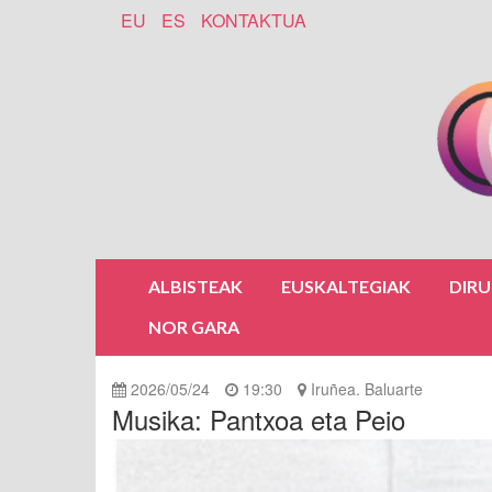
EU
ES
KONTAKTUA
ALBISTEAK
EUSKALTEGIAK
DIR
NOR GARA
2026/05/24
19:30
Iruñea. Baluarte
Musika: Pantxoa eta Peio