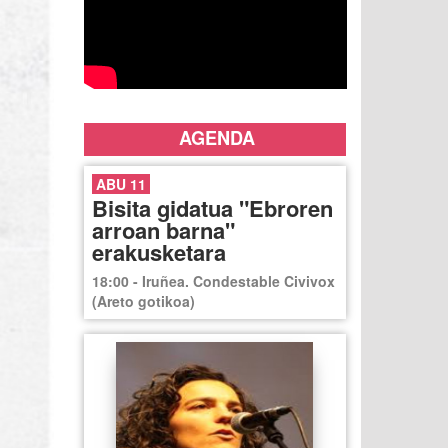
AGENDA
ABU 11
Bisita gidatua "Ebroren
arroan barna"
erakusketara
18:00 - Iruñea. Condestable Civivox
(Areto gotikoa)