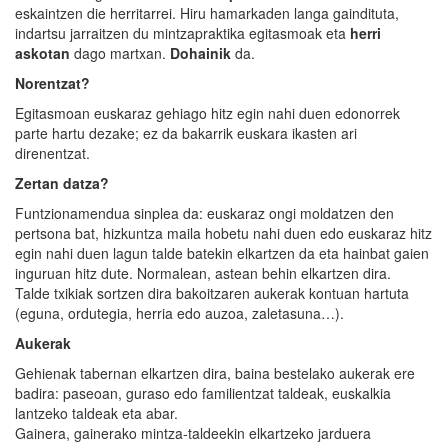
eskaintzen die herritarrei. Hiru hamarkaden langa gaindituta,
indartsu jarraitzen du mintzapraktika egitasmoak eta
herri
askotan
dago martxan.
Dohainik
da.
Norentzat?
Egitasmoan euskaraz gehiago hitz egin nahi duen edonorrek
parte hartu dezake; ez da bakarrik euskara ikasten ari
direnentzat.
Zertan datza?
Funtzionamendua sinplea da: euskaraz ongi moldatzen den
pertsona bat, hizkuntza maila hobetu nahi duen edo euskaraz hitz
egin nahi duen lagun talde batekin elkartzen da eta hainbat gaien
inguruan hitz dute. Normalean, astean behin elkartzen dira.
Talde txikiak sortzen dira bakoitzaren aukerak kontuan hartuta
(eguna, ordutegia, herria edo auzoa, zaletasuna…).
Aukerak
Gehienak tabernan elkartzen dira, baina bestelako aukerak ere
badira: paseoan, guraso edo familientzat taldeak, euskalkia
lantzeko taldeak eta abar.
Gainera, gainerako mintza-taldeekin elkartzeko jarduera