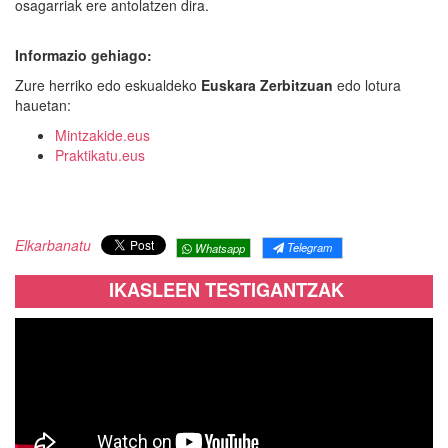
osagarriak ere antolatzen dira.
Informazio gehiago:
Zure herriko edo eskualdeko
Euskara Zerbitzuan
edo lotura
hauetan:
Mintzakide.eus
Praktikatu.eus
Elkarbanatu
Telegram
Whatsapp
IKASLEEN TESTIGANTZAK