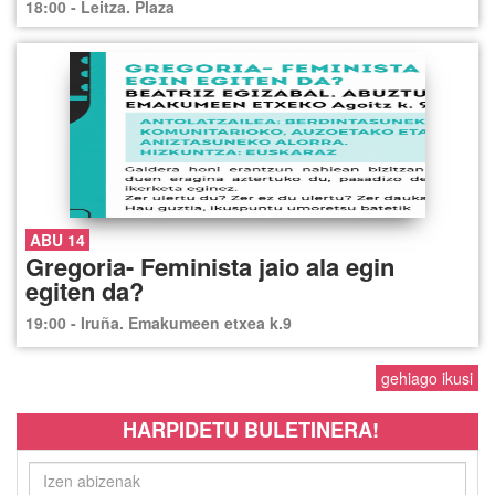
18:00 - Leitza. Plaza
ABU 14
Gregoria- Feminista jaio ala egin
egiten da?
19:00 - Iruña. Emakumeen etxea k.9
gehiago ikusi
HARPIDETU BULETINERA!