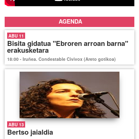
AGENDA
ABU 11
Bisita gidatua "Ebroren arroan barna"
erakusketara
18:00 - Iruñea. Condestable Civivox (Areto gotikoa)
ABU 13
Bertso jaialdia