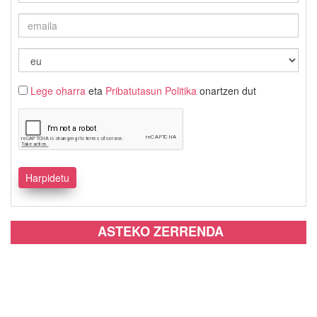
Lege oharra
eta
Pribatutasun Politika
onartzen dut
ASTEKO ZERRENDA