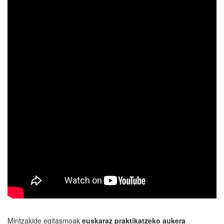
Mintzakide egitasmoak
euskaraz praktikatzeko aukera