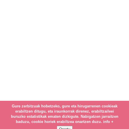
Gure zerbitzuak hobetzeko, gure eta hirugarrenen cookieak
erabiltzen ditugu, eta iraunkorrak direnez, erabiltzaileei
buruzko estatistikak ematen dizkigute. Nabigatzen jarraitzen
baduzu, cookie horiek erabiltzea onartzen duzu.
info +