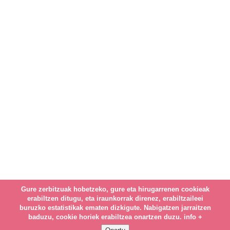
Gure zerbitzuak hobetzeko, gure eta hirugarrenen cookieak
erabiltzen ditugu, eta iraunkorrak direnez, erabiltzaileei
buruzko estatistikak ematen dizkigute. Nabigatzen jarraitzen
baduzu, cookie horiek erabiltzea onartzen duzu.
info +