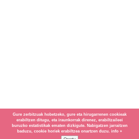
Gure zerbitzuak hobetzeko, gure eta hirugarrenen cookieak
erabiltzen ditugu, eta iraunkorrak direnez, erabiltzaileei
buruzko estatistikak ematen dizkigute. Nabigatzen jarraitzen
baduzu, cookie horiek erabiltzea onartzen duzu.
info +