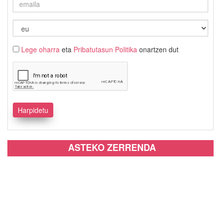
Lege oharra
eta
Pribatutasun Politika
onartzen dut
ASTEKO ZERRENDA