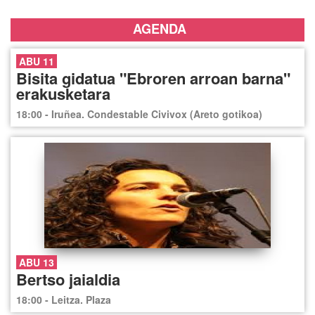
AGENDA
ABU 11
Bisita gidatua "Ebroren arroan barna"
erakusketara
18:00 - Iruñea. Condestable Civivox (Areto gotikoa)
ABU 13
Bertso jaialdia
18:00 - Leitza. Plaza