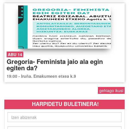
ABU 14
Gregoria- Feminista jaio ala egin
egiten da?
19:00 - Iruña. Emakumeen etxea k.9
gehiago ikusi
HARPIDETU BULETINERA!