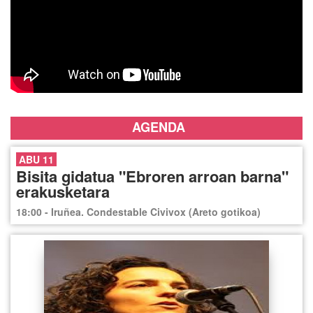
AGENDA
ABU 11
Bisita gidatua "Ebroren arroan barna"
erakusketara
18:00 - Iruñea. Condestable Civivox (Areto gotikoa)