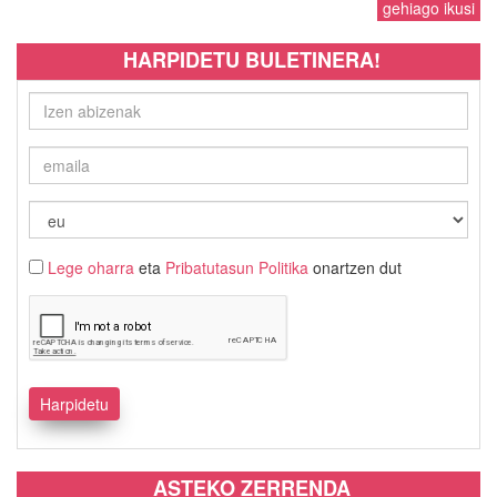
gehiago ikusi
HARPIDETU BULETINERA!
Lege oharra
eta
Pribatutasun Politika
onartzen dut
ASTEKO ZERRENDA