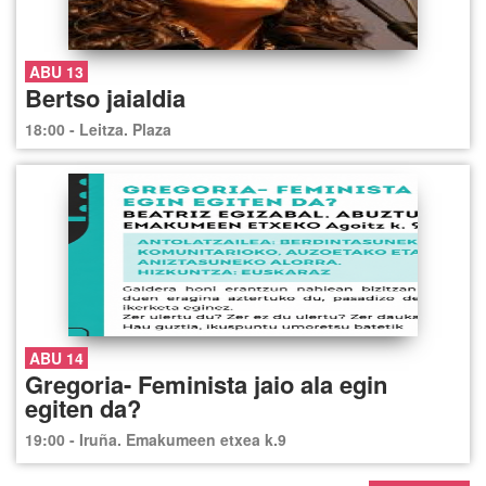
ABU 13
Bertso jaialdia
18:00 - Leitza. Plaza
ABU 14
Gregoria- Feminista jaio ala egin
egiten da?
19:00 - Iruña. Emakumeen etxea k.9