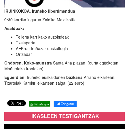
IRUINKOKOA, Iruñeko libertimendua
9:30
karrika ingurua Zaldiko Maldikotik.
Asalduak:
Teileria karrikako auzokideak
Txalaparta
AEKren Iruñazar euskaltegia
Ortzadar
Ondoren
,
Koko-munstra
Santa Ana plazan (euria egitekotan
Mañuetako frontoian).
Eguerdian
, Iruñeko euskaldunen
bazkaria
Arrano elkartean.
Txartelak Karrikiri elkartean salgai (22 euro).
Telegram
Whatsapp
IKASLEEN TESTIGANTZAK