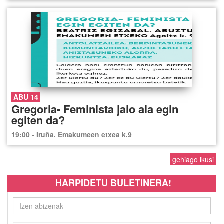
ABU 14
Gregoria- Feminista jaio ala egin
egiten da?
19:00 - Iruña. Emakumeen etxea k.9
gehiago ikusi
HARPIDETU BULETINERA!