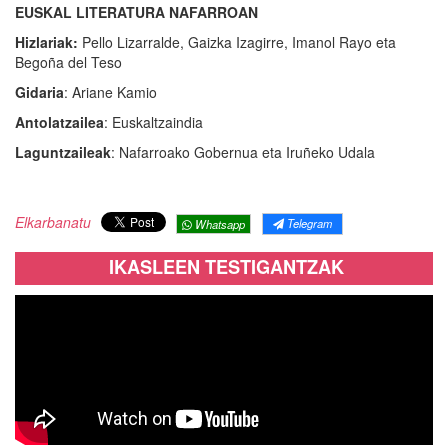
EUSKAL LITERATURA NAFARROAN
Hizlariak:
Pello Lizarralde, Gaizka Izagirre, Imanol Rayo eta
Begoña del Teso
Gidaria
: Ariane Kamio
Antolatzailea
: Euskaltzaindia
Laguntzaileak
: Nafarroako Gobernua eta Iruñeko Udala
Elkarbanatu
Telegram
Whatsapp
IKASLEEN TESTIGANTZAK