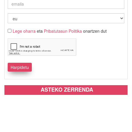
Lege oharra
eta
Pribatutasun Politika
onartzen dut
ASTEKO ZERRENDA