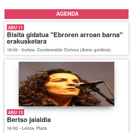
AGENDA
ABU 11
Bisita gidatua "Ebroren arroan barna"
erakusketara
18:00 - Iruñea. Condestable Civivox (Areto gotikoa)
ABU 13
Bertso jaialdia
18:00 - Leitza. Plaza