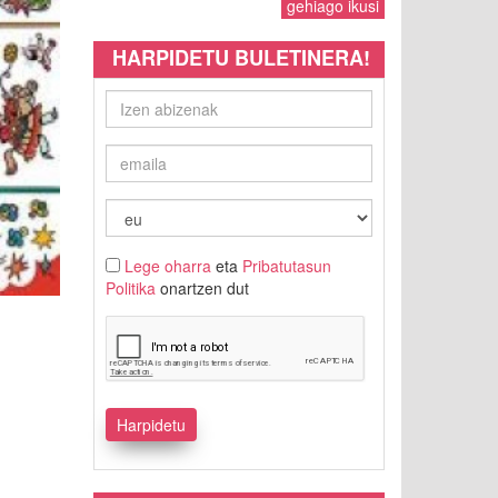
gehiago ikusi
HARPIDETU BULETINERA!
Lege oharra
eta
Pribatutasun
Politika
onartzen dut