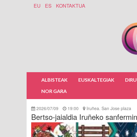
EU
ES
KONTAKTUA
ALBISTEAK
EUSKALTEGIAK
DIR
NOR GARA
2026/07/09
19:00
Iruñea. San Jose plaza
Bertso-jaialdia Iruñeko sanfermi