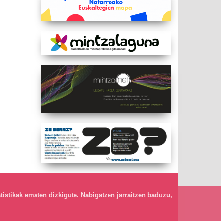
atistikak ematen dizkigute. Nabigatzen jarraitzen baduzu,