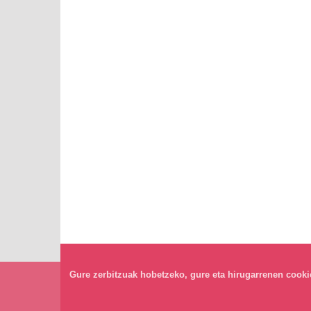
Gure zerbitzuak hobetzeko, gure eta hirugarrenen cookiea