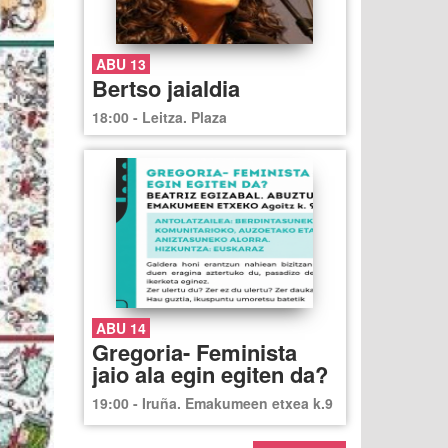
ABU 13
Bertso jaialdia
18:00 - Leitza. Plaza
ABU 14
Gregoria- Feminista
jaio ala egin egiten da?
19:00 - Iruña. Emakumeen etxea k.9