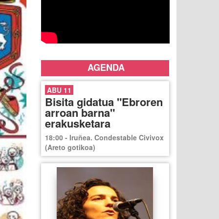
AGENDA
ABU 11
Bisita gidatua "Ebroren
arroan barna"
erakusketara
18:00 - Iruñea. Condestable Civivox
(Areto gotikoa)