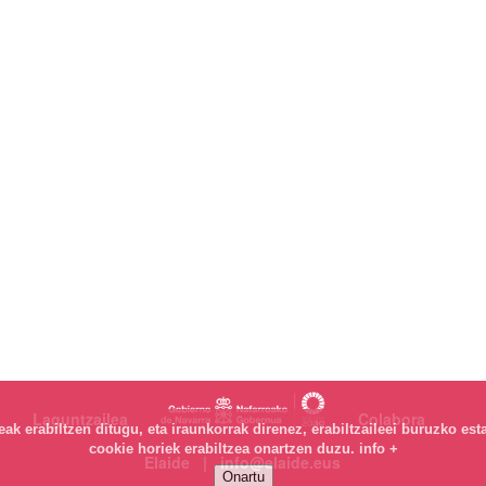
Laguntzailea
Colabora
k erabiltzen ditugu, eta iraunkorrak direnez, erabiltzaileei buruzko est
cookie horiek erabiltzea onartzen duzu.
info +
Elaide | info@elaide.eus