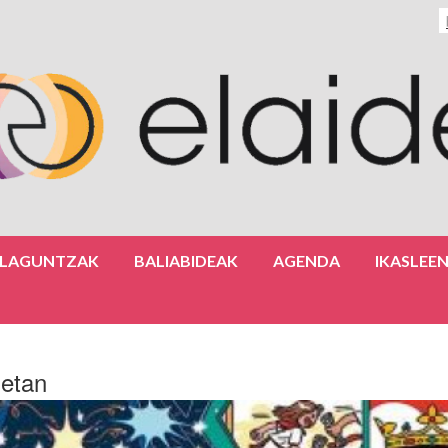
ULAGUNTZAK
BALIABIDEAK
AGENDA
IKASLEE
netan