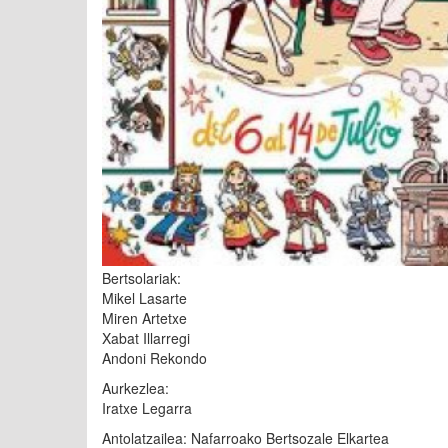
Bertsolariak:
Mikel Lasarte
Miren Artetxe
Xabat Illarregi
Andoni Rekondo
Aurkezlea:
Iratxe Legarra
Antolatzailea: Nafarroako Bertsozale Elkartea