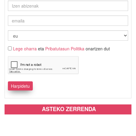
Lege oharra
eta
Pribatutasun Politika
onartzen dut
ASTEKO ZERRENDA