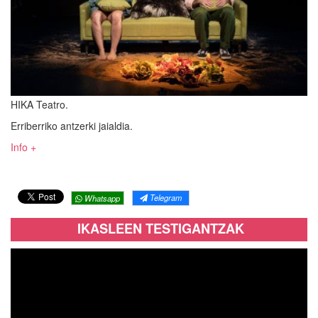
HIKA Teatro.
Erriberriko antzerki jaialdia.
Info +
Telegram
Whatsapp
IKASLEEN TESTIGANTZAK