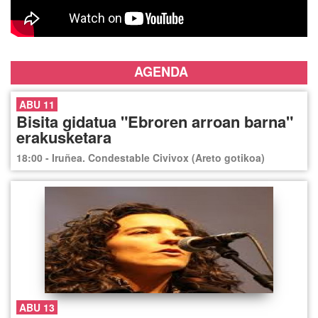
AGENDA
ABU 11
Bisita gidatua "Ebroren arroan barna"
erakusketara
18:00 - Iruñea. Condestable Civivox (Areto gotikoa)
ABU 13