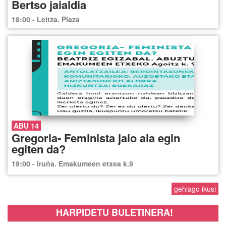
Bertso jaialdia
18:00 - Leitza. Plaza
ABU 14
Gregoria- Feminista jaio ala egin
egiten da?
19:00 - Iruña. Emakumeen etxea k.9
gehiago ikusi
HARPIDETU BULETINERA!