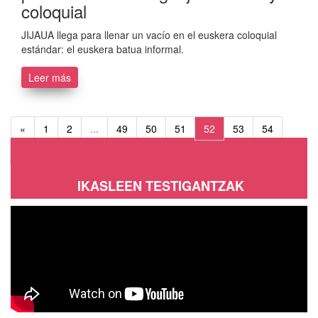
coloquial
JIJAUA llega para llenar un vacío en el euskera coloquial
estándar: el euskera batua informal.
Leer más
«
1
2
...
49
50
51
52
53
54
55
...
68
69
»
IKASLEEN TESTIGANTZAK