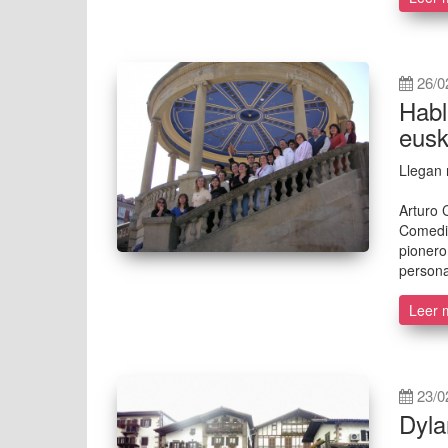
26/0
Habl
eusk
Llegan 
Arturo 
Comedia
pionero
persona
Leer 
23/0
Dyla