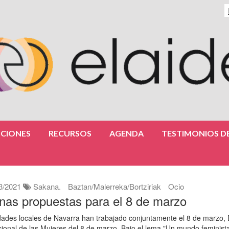
CIONES
RECURSOS
AGENDA
TESTIMONIOS DE
3/2021
Sakana.
Baztan/Malerreka/Bortziriak
Ocio
nas propuestas para el 8 de marzo
dades locales de Navarra han trabajado conjuntamente el 8 de marzo, 
cional de las Mujeres del 8 de marzo. Bajo el lema "Un mundo feminist