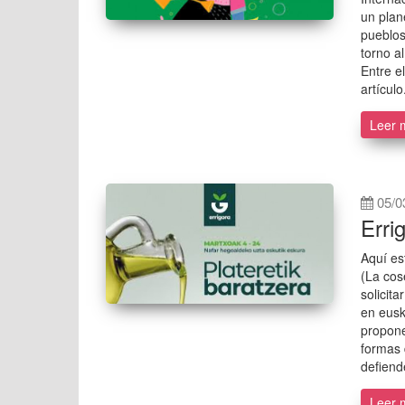
un plan
pueblos
torno a
Entre e
artículo
Leer 
05/0
Erri
Aquí es
(La cos
solicit
en eusk
propone
formas
defiend
Leer 