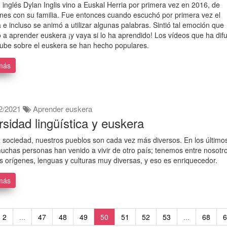
n inglés Dylan Inglis vino a Euskal Herria por primera vez en 2016, de
nes con su familia. Fue entonces cuando escuchó por primera vez el
 e incluso se animó a utilizar algunas palabras. Sintió tal emoción que
a aprender euskera ¡y vaya si lo ha aprendido! Los vídeos que ha dif
ube sobre el euskera se han hecho populares.
más
2/2021
Aprender euskera
rsidad lingüística y euskera
 sociedad, nuestros pueblos son cada vez más diversos. En los último
uchas personas han venido a vivir de otro país; tenemos entre nosotr
s orígenes, lenguas y culturas muy diversas, y eso es enriquecedor.
más
2
...
47
48
49
50
51
52
53
...
68
6