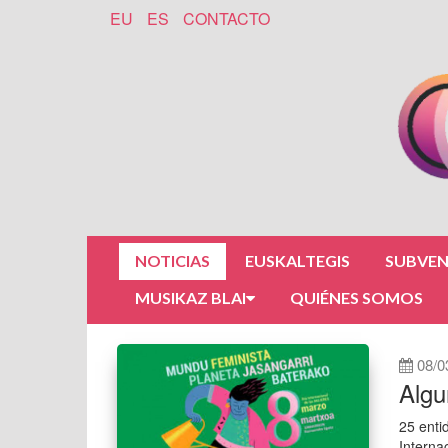
EU
ES
CONTACTO
NOTICIAS
EUSKALTEGIS
SUBVEN
MUSIKAZ BLAI
QUIÉNES SOMOS
08/0
Algu
25 enti
Interna