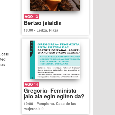
AGO 13
Bertso jaialdia
18:00 - Leitza. Plaza
 calle
tegi
nas –
AGO 14
Gregoria- Feminista
jaio ala egin egiten da?
19:00 - Pamplona. Casa de las
mujeres k.9