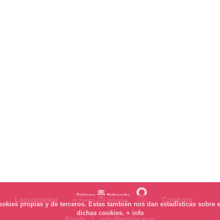
Laguntzailea
Colabora
okies propias y de terceros. Estas también nos dan estadísticas sobre e
dichas cookies.
+ info
Elaide | info@elaide.eus