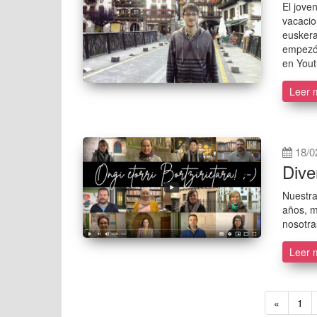
El jove
vacacio
euskera
empezó 
en Yout
Leer 
18/0
Dive
Nuestra
años, m
nosotra
Leer 
«
1