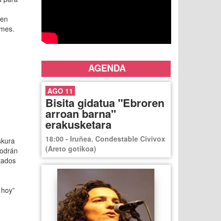
 en
 mes.
AGENDA
AGO 11
Bisita gidatua "Ebroren
arroan barna"
erakusketara
18:00 - Iruñea. Condestable Civivox
skura
(Areto gotikoa)
podrán
etados
 hoy”