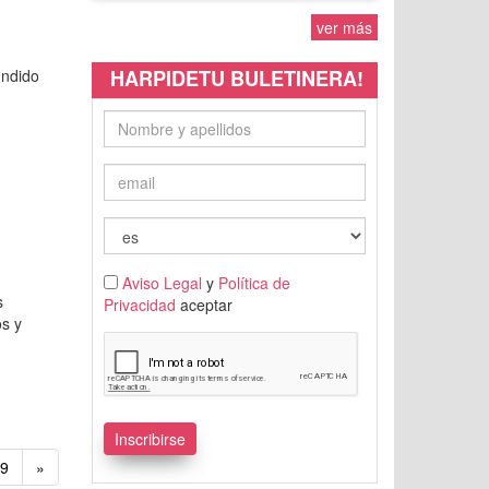
ver más
undido
HARPIDETU BULETINERA!
Aviso Legal
y
Política de
s
Privacidad
aceptar
os y
9
»