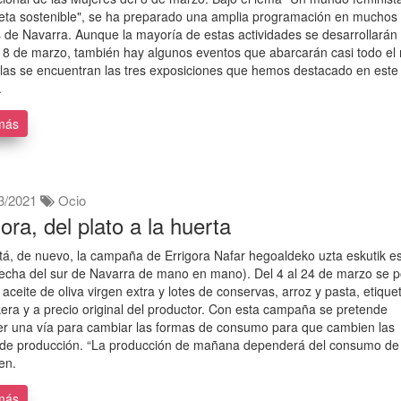
eta sostenible", se ha preparado una amplia programación en muchos
 de Navarra. Aunque la mayoría de estas actividades se desarrollarán
l 8 de marzo, también hay algunos eventos que abarcarán casi todo el
llas se encuentran las tres exposiciones que hemos destacado en este
.
más
3/2021
Ocio
gora, del plato a la huerta
tá, de nuevo, la campaña de Errigora Nafar hegoaldeko uzta eskutik e
echa del sur de Navarra de mano en mano). Del 4 al 24 de marzo se 
ar aceite de oliva virgen extra y lotes de conservas, arroz y pasta, etiqu
era y a precio original del productor. Con esta campaña se pretende
r una vía para cambiar las formas de consumo para que cambien las
 de producción. “La producción de mañana dependerá del consumo de
en.
más