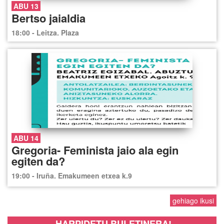
ABU 13
Bertso jaialdia
18:00 - Leitza. Plaza
ABU 14
Gregoria- Feminista jaio ala egin
egiten da?
19:00 - Iruña. Emakumeen etxea k.9
gehiago ikusi
HARPIDETU BULETINERA!