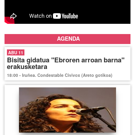
AGENDA
ABU 11
Bisita gidatua "Ebroren arroan barna"
erakusketara
18:00 - Iruñea. Condestable Civivox (Areto gotikoa)