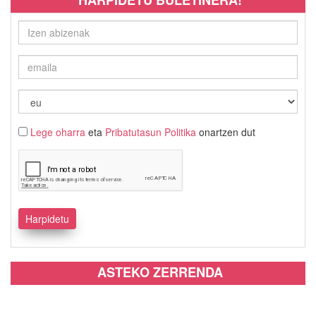
Lege oharra
eta
Pribatutasun Politika
onartzen dut
ASTEKO ZERRENDA