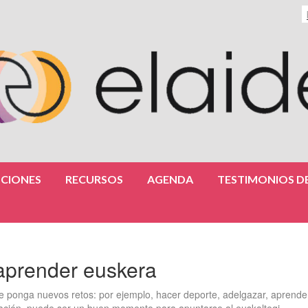
CIONES
RECURSOS
AGENDA
TESTIMONIOS DE
 aprender euskera
se ponga nuevos retos: por ejemplo, hacer deporte, adelgazar, aprende