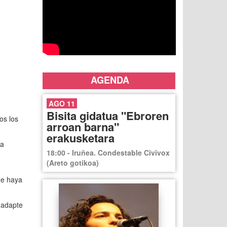
AGENDA
AGO 11
Bisita gidatua "Ebroren
os los
arroan barna"
erakusketara
ra
18:00 - Iruñea. Condestable Civivox
(Areto gotikoa)
ue haya
e adapte