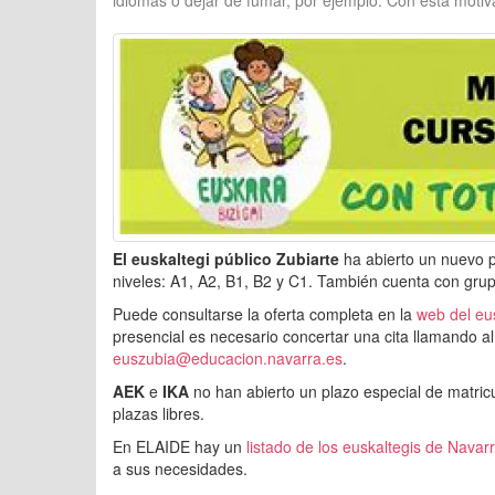
idiomas o dejar de fumar, por ejemplo. Con esta moti
El euskaltegi público Zubiarte
ha abierto un nuevo pl
niveles: A1, A2, B1, B2 y C1. También cuenta con gru
Puede consultarse la oferta completa en la
web del eu
presencial es necesario concertar una cita llamando a
euszubia@educacion.navarra.es
.
AEK
e
IKA
no han abierto un plazo especial de matri
plazas libres.
En ELAIDE hay un
listado de los euskaltegis de Navar
a sus necesidades.