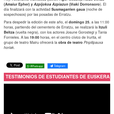
(Amaiur Epher) y
Azpijokoa Azpiazun
(Iñaki Dorronsoro
). El
día finalizará con la actividad
Susmagarrien gaua
(noche de
sospechosos) por las posadas de Erratzu.
Para despedir la edición de este año, el
domingo 25
, a las 11:00
horas, partiendo del cementerio de Erratzu, se realizará la
Itzuli
Beltza
(vuelta negra), con los actores Josune Gorostegi y Tania
Fornieles. A las
19:00
horas, en el centro cívico de Irurita, el
grupo de teatro Mairu ofrecerá la
obra de teatro
Pinpilipauxa
horiak
.
Telegram
Whatsapp
TESTIMONIOS DE ESTUDIANTES DE EUSKERA