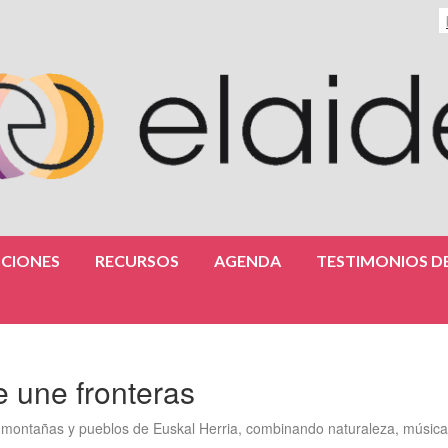
CIONES
RECURSOS
AGENDA
TESTIMONIOS DE
 une fronteras
as montañas y pueblos de Euskal Herria, combinando naturaleza, música