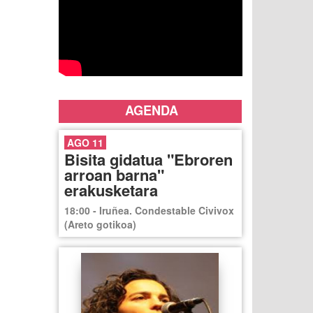
AGENDA
AGO 11
Bisita gidatua "Ebroren
arroan barna"
erakusketara
18:00 - Iruñea. Condestable Civivox
(Areto gotikoa)