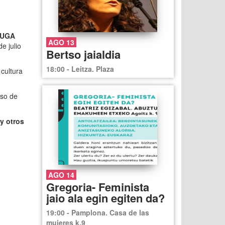
UGA
AGO 13
de julio
Bertso jaialdia
18:00 - Leitza. Plaza
cultura
aso de
y otros
AGO 14
Gregoria- Feminista
jaio ala egin egiten da?
19:00 - Pamplona. Casa de las
mujeres k.9