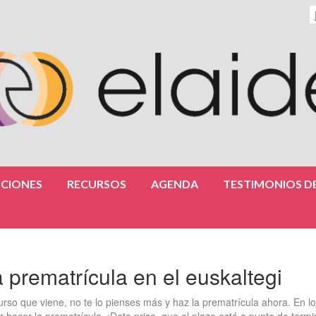
CIONES
RECURSOS
AGENDA
TESTIMONIOS DE
a prematrícula en el euskaltegi
 curso que viene, no te lo pienses más y haz la prematrícula ahora. En l