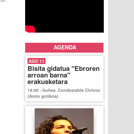
nar!
AGENDA
AGO 11
Bisita gidatua "Ebroren
arroan barna"
erakusketara
18:00 - Iruñea. Condestable Civivox
(Areto gotikoa)